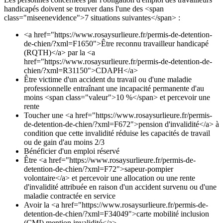
handicapés doivent se trouver dans l'une des <span
class="miseenevidence">7 situations suivantes</span> :
<a href="https://www.rosaysurlieure.fr/permis-de-detention-
de-chien/?xml=F1650">Être reconnu travailleur handicapé
(RQTH)</a> par la <a
href="https://www.rosaysurlieure.fr/permis-de-detention-de-
chien/?xml=R31150">CDAPH</a>
Être victime d'un accident du travail ou d'une maladie
professionnelle entraînant une incapacité permanente d'au
moins <span class="valeur">10 %</span> et percevoir une
rente
Toucher une <a href="https://www.rosaysurlieure.fr/permis-
de-detention-de-chien/?xml=F672">pension d'invalidité</a> à
condition que cette invalidité réduise les capacités de travail
ou de gain d'au moins 2/3
Bénéficier d'un emploi réservé
Être <a href="https://www.rosaysurlieure.fr/permis-de-
detention-de-chien/?xml=F72">sapeur-pompier
volontaire</a> et percevoir une allocation ou une rente
d'invalidité attribuée en raison d'un accident survenu ou d'une
maladie contractée en service
Avoir la <a href="https://www.rosaysurlieure.fr/permis-de-
detention-de-chien/?xml=F34049">carte mobilité inclusion
(CMI) mention invalidité</a>