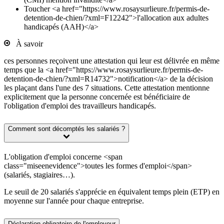
Toucher <a href="https://www.rosaysurlieure.fr/permis-de-
detention-de-chien/?xml=F12242">l'allocation aux adultes
handicapés (AAH)</a>
À savoir
ces personnes reçoivent une attestation qui leur est délivrée en même
temps que la <a href="https://www.rosaysurlieure.fr/permis-de-
detention-de-chien/?xml=R14732">notification</a> de la décision
les plaçant dans l'une des 7 situations. Cette attestation mentionne
explicitement que la personne concernée est bénéficiaire de
l'obligation d'emploi des travailleurs handicapés.
Comment sont décomptés les salariés ?
L'obligation d'emploi concerne <span
class="miseenevidence">toutes les formes d'emploi</span>
(salariés, stagiaires…).
Le seuil de 20 salariés s'apprécie en équivalent temps plein (ETP) en
moyenne sur l'année pour chaque entreprise.
Déclaration obligatoire de l'employeur