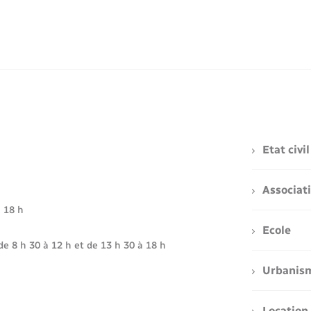
Etat civil
Associat
à 18 h
Ecole
de 8 h 30 à 12 h et de 13 h 30 à 18 h
Urbanis
Location 