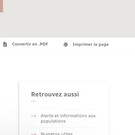
Agenda
Recensement militaire
Info jeunes
Plan interactif
Saison culturelle
Convertir en .PDF
Imprimer la page
Tourisme
Numérique
Retrouvez aussi
Seniors
Alerte et informations aux
populations
Numéros utiles