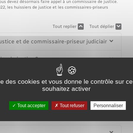
Voirie et espace public
vous devez désormais faire appel à un commissaire de justice.
22, les huissiers de justice et les commissaires-priseurs
Tout replier
Tout déplier
ustice et de commissaire-priseur judiciaire
re de justice ?
ustice ?
ise des cookies et vous donne le contrôle sur 
souhaitez activer
Tout accepter
Tout refuser
Personnaliser