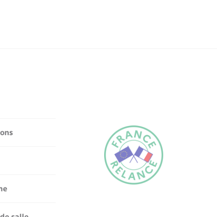
ions
me
de salle