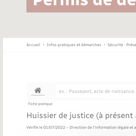
Location de 2 roues
Conseil municipal
Mariage – PACS
Travaux - Autorisation d’occupation
Déchèteries
de l’espace public
Concessions funéraires
Budget
Maison des jeunes (11-17 ans)
Accueil
Infos pratiques et démarches
Sécurité - Prév
Bibliothèques
Nouvel habitant
Fiche pratique
Organisation d’événement
Huissier de justice (à présent
Vérifié le 01/07/2022 – Direction de l'information légale et 