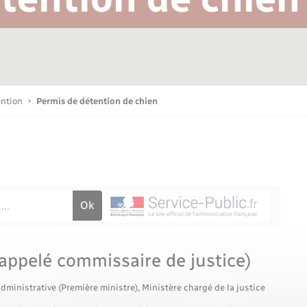
Bornes de recharge électrique
Publications
Parrainage civil
Petite enfance
La Communauté de communes
Associations
ention
Permis de détention de chien
Sport
Nouvelle activité
Sécurité - Prévention
 appelé commissaire de justice)
administrative (Première ministre), Ministère chargé de la justice