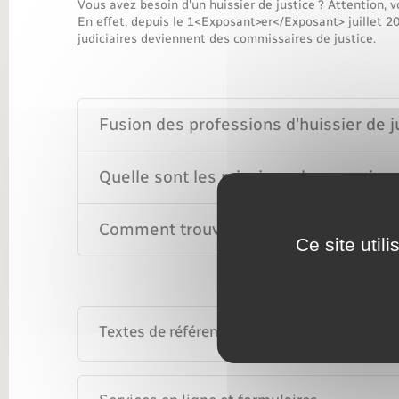
Transports
Vous avez besoin d'un huissier de justice ? Attention, 
En effet, depuis le 1<Exposant>er</Exposant> juillet 20
judiciaires deviennent des commissaires de justice.
Fusion des professions d'huissier de j
Quelle sont les missions du commissai
Comment trouver un commissaire de j
Ce site util
Textes de référence