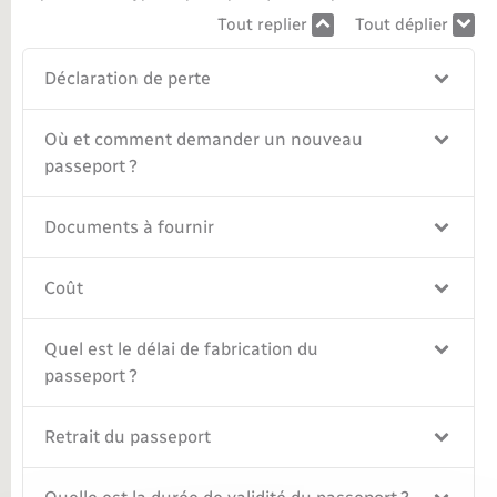
Tout replier
Tout déplier
Nouvel habitant
Déclaration de perte
Nouvelle activité
Où et comment demander un nouveau
Numérique
passeport ?
Organisation d’événement
Documents à fournir
Sécurité - Prévention
Coût
Seniors
Quel est le délai de fabrication du
passeport ?
Transports
Retrait du passeport
Voirie et espace public