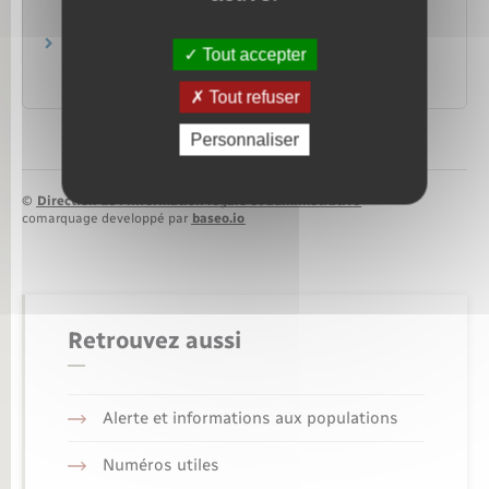
est dématérialisé
Agence nationale des titres sécurisés (ANTS)
Consuls honoraires habilités à remettre les
Tout accepter
cartes d'identité et les passeports
Legifrance
Tout refuser
Personnaliser
©
Direction de l’information légale et administrative
comarquage developpé par
baseo.io
Retrouvez aussi
Alerte et informations aux populations
Numéros utiles