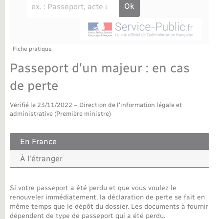
Déchèteries
Travaux - Autorisation d’occupation de l’espace
public
Bornes de recharge électrique
Parrainage civil
Publications
Petite enfance
Recensement militaire
Agenda
Fiche pratique
Info jeunes
Passeport d'un majeur : en cas
Concessions funéraires
Budget
Maison des jeunes (11-17 ans)
de perte
La Communauté de communes
Associations
Vérifié le 23/11/2022 – Direction de l'information légale et
administrative (Première ministre)
Plan interactif
Saison culturelle
En France
Bibliothèques
À l'étranger
Sport
Si votre passeport a été perdu et que vous voulez le
renouveler immédiatement, la déclaration de perte se fait en
même temps que le dépôt du dossier. Les documents à fournir
Tourisme
dépendent de type de passeport qui a été perdu.