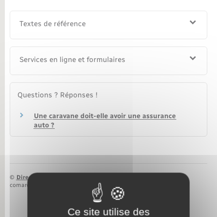
Nouvel habitant
Textes de référence
Nouvelle activité
Services en ligne et formulaires
Numérique
Organisation d’événement
Questions ? Réponses !
Une caravane doit-elle avoir une assurance
Sécurité - Prévention
auto ?
Seniors
Transports
©
Direction de l’information légale et administrative
comarquage developpé par
baseo.io
Voirie et espace public
Ce site utilise des