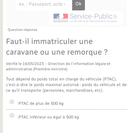
Déchèteries
Travaux - Autorisation d’occupation de l’espace
public
Bornes de recharge électrique
Parrainage civil
Publications
Petite enfance
Recensement militaire
Agenda
Question-réponse
Info jeunes
Faut-il immatriculer une
Concessions funéraires
Budget
Maison des jeunes (11-17 ans)
caravane ou une remorque ?
La Communauté de communes
Associations
Vérifié le 16/05/2023 – Direction de l'information légale et
administrative (Première ministre)
Plan interactif
Saison culturelle
Tout dépend du poids total en charge du véhicule (PTAC),
c'est-à-dire le poids maximal autorisé : poids du véhicule et de
ce qu'il transporte (personnes, marchandises, etc).
Bibliothèques
PTAC de plus de 500 kg
Sport
PTAC inférieur ou égal à 500 kg
Tourisme