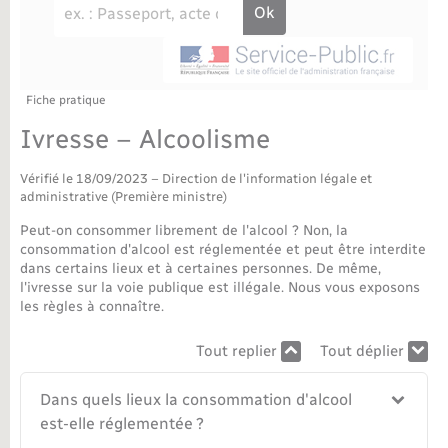
Déchèteries
Travaux - Autorisation d’occupation de l’espace
public
Bornes de recharge électrique
Parrainage civil
Publications
Petite enfance
Recensement militaire
Agenda
Fiche pratique
Info jeunes
Ivresse – Alcoolisme
Concessions funéraires
Budget
Maison des jeunes (11-17 ans)
Vérifié le 18/09/2023 – Direction de l'information légale et
administrative (Première ministre)
La Communauté de communes
Associations
Peut-on consommer librement de l'alcool ? Non, la
consommation d'alcool est réglementée et peut être interdite
Plan interactif
Saison culturelle
dans certains lieux et à certaines personnes. De même,
l'ivresse sur la voie publique est illégale. Nous vous exposons
les règles à connaître.
Bibliothèques
Tout replier
Tout déplier
Sport
Dans quels lieux la consommation d'alcool
est-elle réglementée ?
Tourisme