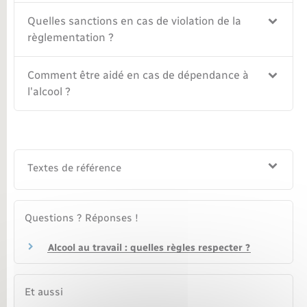
Quelles sanctions en cas de violation de la
Nouvel habitant
règlementation ?
Nouvelle activité
Comment être aidé en cas de dépendance à
l'alcool ?
Numérique
Organisation d’événement
Textes de référence
Sécurité - Prévention
Seniors
Questions ? Réponses !
Alcool au travail : quelles règles respecter ?
Transports
Voirie et espace public
Et aussi