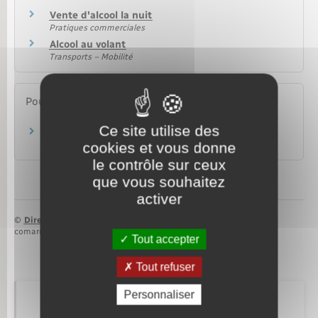
Vente d'alcool la nuit
Pratiques commerciales
Alcool au volant
Transports – Mobilité
Pour en savoir plus
Ce site utilise des
Alcool : cadre légal
cookies et vous donne
Ministère chargé de la santé
le contrôle sur ceux
que vous souhaitez
activer
©
Direction de l’information légale et administrative
comarquage developpé par
baseo.io
Tout accepter
Tout refuser
Personnaliser
Retrouvez aussi