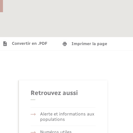
Agenda
Recensement militaire
Info jeunes
Plan interactif
Saison culturelle
Convertir en .PDF
Imprimer la page
Tourisme
Numérique
Retrouvez aussi
Seniors
Alerte et informations aux
populations
Numéros utiles