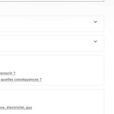
ecourir ?
 : quelles conséquences ?
e, électricité, gaz