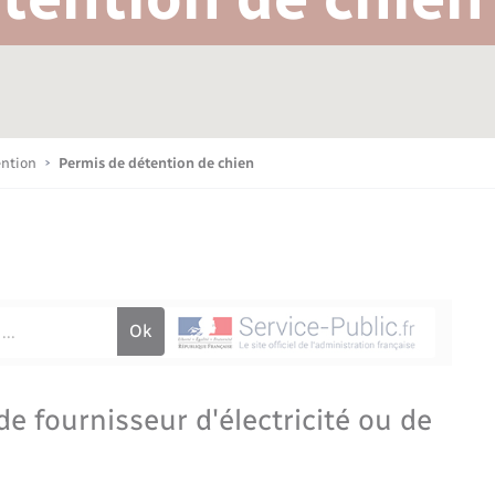
Bornes de recharge électrique
Publications
Parrainage civil
Petite enfance
La Communauté de communes
Associations
ention
Permis de détention de chien
Sport
Nouvelle activité
Sécurité - Prévention
 fournisseur d'électricité ou de