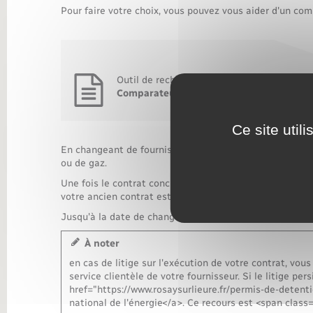
Pour faire votre choix, vous pouvez vous aider d'un comp
Outil de recherche
Comparateur d'offres d'électricité et de 
Ce site util
En changeant de fournisseur, <span class="miseenevid
ou de gaz.
Une fois le contrat conclu avec le nouveau fournisseur, 
votre ancien contrat est <span class="miseenevidenc
Jusqu'à la date de changement, votre fournisseur actue
À noter
en cas de litige sur l'exécution de votre contrat, vo
service clientèle de votre fournisseur. Si le litige pe
href="https://www.rosaysurlieure.fr/permis-de-deten
national de l'énergie</a>. Ce recours est <span clas