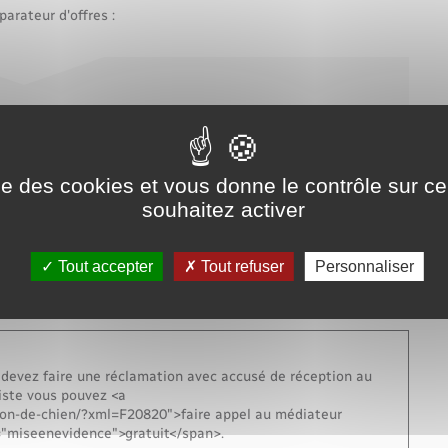
arateur d'offres :
gaz
ise des cookies et vous donne le contrôle sur 
souhaitez activer
ence">vous ne changez pas de compteur</span> d'électricité
vous n'avez pas d'autre démarche à faire. La résiliation de
Tout accepter
Tout refuser
Personnaliser
e">automatique</span>.
l continue à vous fournir en énergie.
us devez faire une réclamation avec accusé de réception au
rsiste vous pouvez <a
tion-de-chien/?xml=F20820">faire appel au médiateur
s="miseenevidence">gratuit</span>.