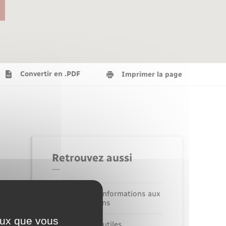
Agenda
Recensement militaire
Info jeunes
Plan interactif
Saison culturelle
Convertir en .PDF
Imprimer la page
Tourisme
Numérique
Retrouvez aussi
Seniors
Alerte et informations aux
populations
ceux que vous
Numéros utiles