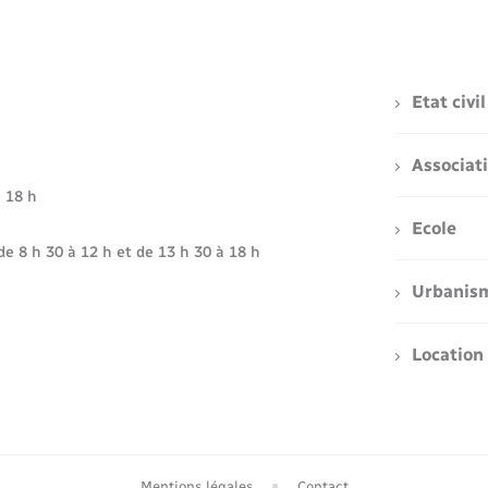
Etat civil
Associat
à 18 h
Ecole
de 8 h 30 à 12 h et de 13 h 30 à 18 h
Urbanis
Location 
Mentions légales
Contact