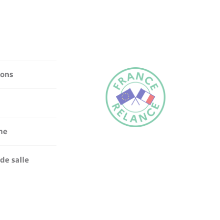
ions
me
de salle