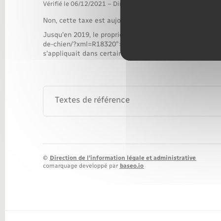
Transports
Vérifié le 06/12/2021 – Direction de l'information légale et 
Non, cette taxe est aujourd'hui supprimée.
Jusqu'en 2019, le propriétaire d'un logement ayant une
de-chien/?xml=R18320">surface habitable</a> inférieure
s'appliquait dans certains cas selon le montant du loye
Textes de référence
©
Direction de l’information légale et administrative
comarquage developpé par
baseo.io