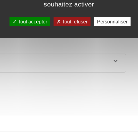
Voirie et espace public
administrative (Première ministre)
souhaitez activer
Tout accepter
Tout refuser
Personnaliser
 <a href="https://www.rosaysurlieure.fr/permis-de-detention-
 ou égale à 14 m² devait s'acquitter d'une taxe annuelle. Elle
r et la localisation du logement.