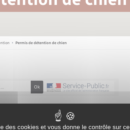
Bornes de recharge électrique
Publications
Parrainage civil
Petite enfance
La Communauté de communes
Associations
ention
Permis de détention de chien
Sport
Nouvelle activité
Sécurité - Prévention
r une taxe en cas de loyer élevé
ise des cookies et vous donne le contrôle sur 