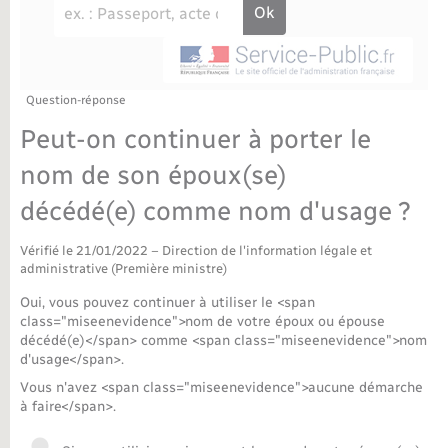
Déchèteries
Travaux - Autorisation d’occupation de l’espace
public
Bornes de recharge électrique
Parrainage civil
Publications
Petite enfance
Recensement militaire
Agenda
Question-réponse
Info jeunes
Peut-on continuer à porter le
Concessions funéraires
Budget
Maison des jeunes (11-17 ans)
nom de son époux(se)
décédé(e) comme nom d'usage ?
La Communauté de communes
Associations
Vérifié le 21/01/2022 – Direction de l'information légale et
Plan interactif
Saison culturelle
administrative (Première ministre)
Oui, vous pouvez continuer à utiliser le <span
Bibliothèques
class="miseenevidence">nom de votre époux ou épouse
décédé(e)</span> comme <span class="miseenevidence">nom
d'usage</span>.
Sport
Vous n'avez <span class="miseenevidence">aucune démarche
à faire</span>.
Tourisme