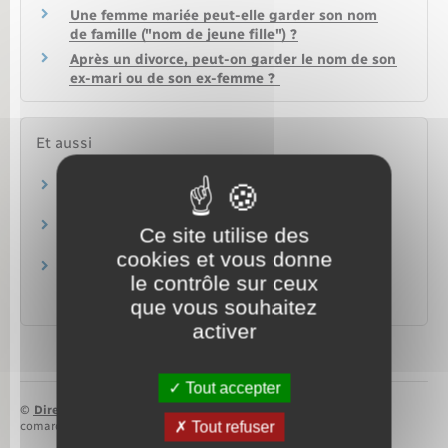
Une femme mariée peut-elle garder son nom
de famille ("nom de jeune fille") ?
Après un divorce, peut-on garder le nom de son
ex-mari ou de son ex-femme ?
Et aussi
Carte d'identité
Papiers – Citoyenneté – Élections
Passeport
Ce site utilise des
Papiers – Citoyenneté – Élections
cookies et vous donne
Nom d'usage : utilisation du nom de sa femme
le contrôle sur ceux
ou de son mari
que vous souhaitez
Papiers – Citoyenneté – Élections
activer
Tout accepter
©
Direction de l’information légale et administrative
Tout refuser
comarquage developpé par
baseo.io