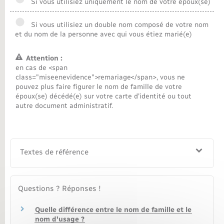
Si vous utilisiez uniquement le nom de votre époux(se)
Nouvel habitant
Si vous utilisiez un double nom composé de votre nom
et du nom de la personne avec qui vous étiez marié(e)
Nouvelle activité
Attention :
en cas de <span
Numérique
class="miseenevidence">remariage</span>, vous ne
pouvez plus faire figurer le nom de famille de votre
époux(se) décédé(e) sur votre carte d'identité ou tout
Organisation d’événement
autre document administratif.
Sécurité - Prévention
Textes de référence
Seniors
Transports
Questions ? Réponses !
Quelle différence entre le nom de famille et le
Voirie et espace public
nom d'usage ?