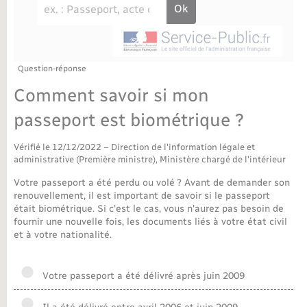
Déchèteries
Travaux - Autorisation d’occupation de l’espace
public
Bornes de recharge électrique
Parrainage civil
Publications
Petite enfance
Recensement militaire
Agenda
Question-réponse
Info jeunes
Comment savoir si mon
Concessions funéraires
Budget
Maison des jeunes (11-17 ans)
passeport est biométrique ?
La Communauté de communes
Associations
Vérifié le 12/12/2022 – Direction de l'information légale et
administrative (Première ministre), Ministère chargé de l'intérieur
Plan interactif
Saison culturelle
Votre passeport a été perdu ou volé ? Avant de demander son
renouvellement, il est important de savoir si le passeport
était biométrique. Si c'est le cas, vous n'aurez pas besoin de
Bibliothèques
fournir une nouvelle fois, les documents liés à votre état civil
et à votre nationalité.
Sport
Votre passeport a été délivré après juin 2009
Tourisme