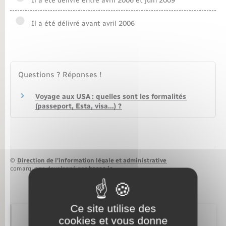
Il a été délivré entre avril 2006 et juin 2009
Nouvel habitant
Il a été délivré avant avril 2006
Nouvelle activité
Numérique
Questions ? Réponses !
Voyage aux USA : quelles sont les formalités
Organisation d’événement
(passeport, Esta, visa…) ?
Sécurité - Prévention
Seniors
©
Direction de l’information légale et administrative
comarquage developpé par
baseo.io
Transports
Ce site utilise des
Voirie et espace public
cookies et vous donne
Retrouvez aussi