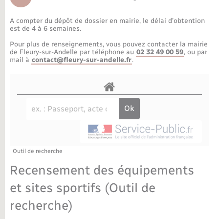
Déchèteries
Travaux - Autorisation d’occupation de l’espace
public
A compter du dépôt de dossier en mairie, le délai d’obtention
Bornes de recharge électrique
Parrainage civil
Publications
Petite enfance
est de 4 à 6 semaines.
Pour plus de renseignements, vous pouvez contacter la mairie
Recensement militaire
Agenda
Info jeunes
de Fleury-sur-Andelle par téléphone au
02 32 49 00 59
, ou par
mail à
contact@fleury-sur-andelle.fr
.
Concessions funéraires
Budget
Maison des jeunes (11-17 ans)
La Communauté de communes
Associations
Plan interactif
Saison culturelle
Outil de recherche
Bibliothèques
Recensement des équipements
Sport
et sites sportifs (Outil de
recherche)
Tourisme