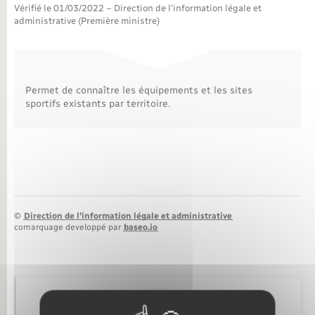
Vérifié le 01/03/2022 – Direction de l'information légale et
administrative (Première ministre)
Nouvel habitant
Nouvelle activité
Permet de connaître les équipements et les sites
Numérique
sportifs existants par territoire.
Organisation d’événement
Sécurité - Prévention
©
Direction de l’information légale et administrative
Seniors
comarquage developpé par
baseo.io
Transports
Voirie et espace public
Retrouvez aussi