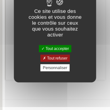
Ce site utilise des
Etat civil
cookies et vous donne
le contrôle sur ceux
Elections et citoyenneté
que vous souhaitez
activer
Mariage – PACS
Parrainage civil
Tout accepter
Recensement militaire
Tout refuser
Concessions funéraires
Personnaliser