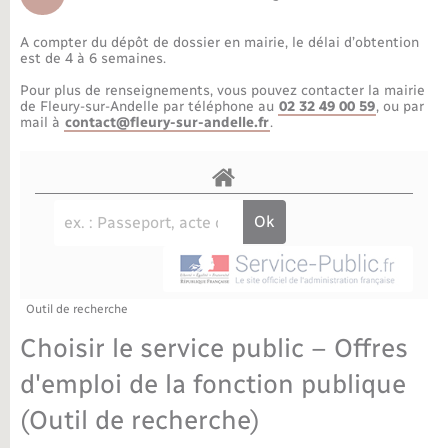
Déchèteries
Travaux - Autorisation d’occupation de l’espace
public
A compter du dépôt de dossier en mairie, le délai d’obtention
Bornes de recharge électrique
Parrainage civil
Publications
Petite enfance
est de 4 à 6 semaines.
Pour plus de renseignements, vous pouvez contacter la mairie
Recensement militaire
Agenda
Info jeunes
de Fleury-sur-Andelle par téléphone au
02 32 49 00 59
, ou par
mail à
contact@fleury-sur-andelle.fr
.
Concessions funéraires
Budget
Maison des jeunes (11-17 ans)
La Communauté de communes
Associations
Plan interactif
Saison culturelle
Outil de recherche
Bibliothèques
Choisir le service public – Offres
Sport
d'emploi de la fonction publique
(Outil de recherche)
Tourisme