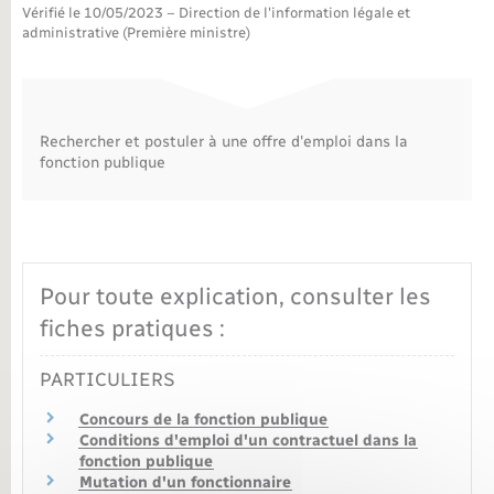
Vérifié le 10/05/2023 – Direction de l'information légale et
administrative (Première ministre)
Nouvel habitant
Nouvelle activité
Rechercher et postuler à une offre d'emploi dans la
Numérique
fonction publique
Organisation d’événement
Sécurité - Prévention
Pour toute explication, consulter les
fiches pratiques :
Seniors
PARTICULIERS
Transports
Concours de la fonction publique
Conditions d'emploi d'un contractuel dans la
fonction publique
Voirie et espace public
Mutation d'un fonctionnaire