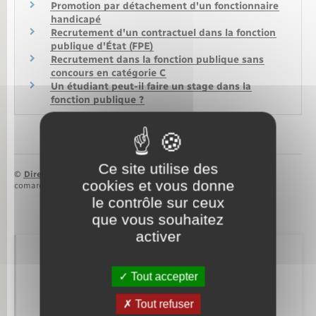
Promotion par détachement d'un fonctionnaire
handicapé
Recrutement d'un contractuel dans la fonction
publique d'État (FPE)
Recrutement dans la fonction publique sans
concours en catégorie C
Un étudiant peut-il faire un stage dans la
fonction publique ?
Ce site utilise des
©
Direction de l’information légale et administrative
cookies et vous donne
comarquage developpé par
baseo.io
le contrôle sur ceux
que vous souhaitez
activer
Retrouvez aussi
Tout accepter
Tout refuser
Etat civil