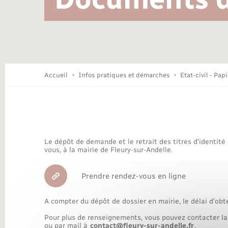
Location de 2 roues
Conseil municipal
Mariage – PACS
Travaux - Autorisation d’occupation
Déchèteries
de l’espace public
Concessions funéraires
Budget
Maison des jeunes (11-17 ans)
Accueil
Infos pratiques et démarches
Etat-civil - Pap
Bibliothèques
Le dépôt de demande et le retrait des titres d’identité
Nouvel habitant
vous, à la mairie de Fleury-sur-Andelle.
Prendre rendez-vous en ligne
Organisation d’événement
A compter du dépôt de dossier en mairie, le délai d’obt
Pour plus de renseignements, vous pouvez contacter la
ou par mail à
contact@fleury-sur-andelle.fr
.