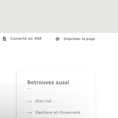
Agenda
Recensement militaire
Info jeunes
Plan interactif
Saison culturelle
Convertir en .PDF
Imprimer la page
Tourisme
Numérique
Retrouvez aussi
Seniors
Etat civil
Elections et citoyenneté