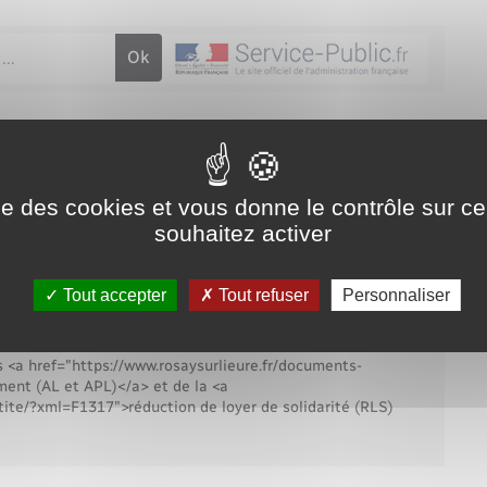
Voirie et espace public
ne : 1, 1 bis, 2 ou 3
ise des cookies et vous donne le contrôle sur 
administrative (Première ministre)
souhaitez activer
Tout accepter
Tout refuser
Personnaliser
 appartient le logement concerné.
es <a href="https://www.rosaysurlieure.fr/documents-
ent (AL et APL)</a> et de la <a
tite/?xml=F1317">réduction de loyer de solidarité (RLS)