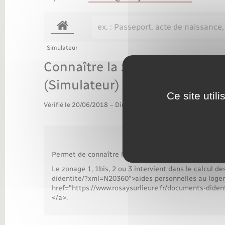
Transports
Simulateur
Connaître la zone de sa commu
(Simulateur)
Ce site util
Vérifié le 20/06/2018 – Direction de l'information légale et 
Permet de connaître la zone géographique à laquelle
Le zonage 1, 1bis, 2 ou 3 intervient dans le calcul d
didentite/?xml=N20360">aides personnelles au logem
href="https://www.rosaysurlieure.fr/documents-diden
</a>.