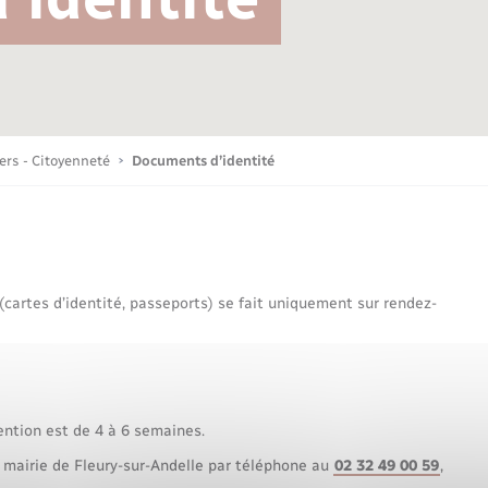
Bornes de recharge électrique
Publications
Parrainage civil
Petite enfance
La Communauté de communes
Associations
iers - Citoyenneté
Documents d’identité
Sport
 (cartes d’identité, passeports) se fait uniquement sur rendez-
Nouvelle activité
Sécurité - Prévention
ention est de 4 à 6 semaines.
 mairie de Fleury-sur-Andelle par téléphone au
02 32 49 00 59
,