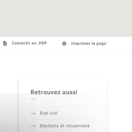
Agenda
Recensement militaire
Info jeunes
Plan interactif
Saison culturelle
Convertir en .PDF
Imprimer la page
Tourisme
Numérique
Retrouvez aussi
Seniors
Etat civil
Elections et citoyenneté