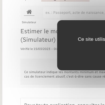
Transports
Simulateur
Estimer le montant des indem
(Simulateur)
Ce site util
Vérifié le 15/03/2023 – Direction de l'information légale et 
Ce simulateur indique les montants minimum et maxi
cas de licenciement abusif, c'est-à-dire sans cause ré