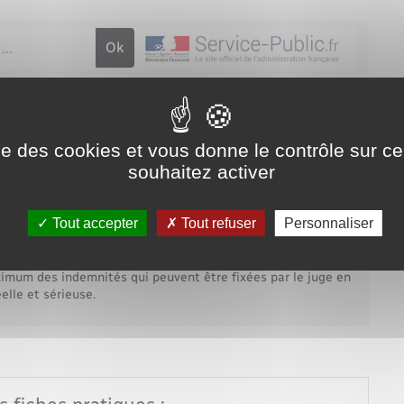
Voirie et espace public
nités pour licenciement abusif
ise des cookies et vous donne le contrôle sur 
souhaitez activer
administrative (Première ministre)
Tout accepter
Tout refuser
Personnaliser
mum des indemnités qui peuvent être fixées par le juge en
elle et sérieuse.