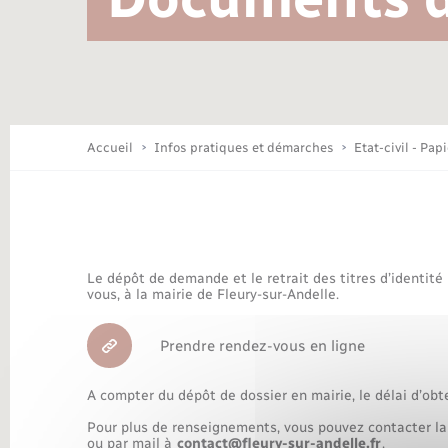
Location de 2 roues
Conseil municipal
Mariage – PACS
Travaux - Autorisation d’occupation
Déchèteries
de l’espace public
Concessions funéraires
Budget
Maison des jeunes (11-17 ans)
Accueil
Infos pratiques et démarches
Etat-civil - Pap
Bibliothèques
Le dépôt de demande et le retrait des titres d’identité
Nouvel habitant
vous, à la mairie de Fleury-sur-Andelle.
Prendre rendez-vous en ligne
Organisation d’événement
A compter du dépôt de dossier en mairie, le délai d’obt
Pour plus de renseignements, vous pouvez contacter la
ou par mail à
contact@fleury-sur-andelle.fr
.