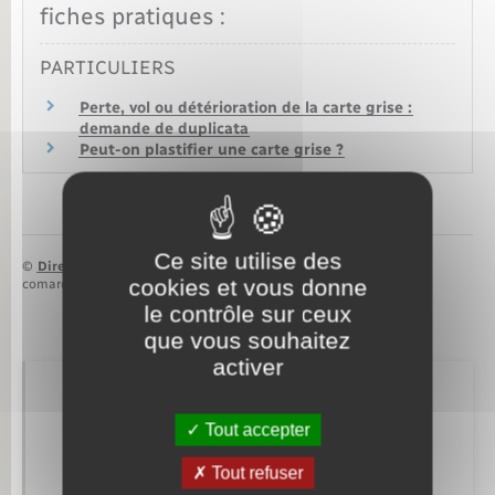
fiches pratiques :
PARTICULIERS
Perte, vol ou détérioration de la carte grise :
demande de duplicata
Peut-on plastifier une carte grise ?
Ce site utilise des
©
Direction de l’information légale et administrative
cookies et vous donne
comarquage developpé par
baseo.io
le contrôle sur ceux
que vous souhaitez
activer
Retrouvez aussi
Tout accepter
Tout refuser
Etat civil