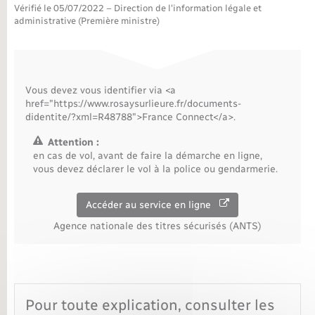
Vérifié le 05/07/2022 – Direction de l'information légale et
administrative (Première ministre)
Nouvel habitant
Nouvelle activité
Vous devez vous identifier via <a
Numérique
href="https://www.rosaysurlieure.fr/documents-
didentite/?xml=R48788">France Connect</a>.
Organisation d’événement
Attention :
en cas de vol, avant de faire la démarche en ligne,
vous devez déclarer le vol à la police ou gendarmerie.
Sécurité - Prévention
Accéder au service en ligne
Seniors
Agence nationale des titres sécurisés (ANTS)
Transports
Voirie et espace public
Pour toute explication, consulter les