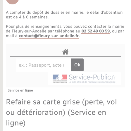
Déchèteries
Travaux - Autorisation d’occupation de l’espace
public
A compter du dépôt de dossier en mairie, le délai d’obtention
Bornes de recharge électrique
Parrainage civil
Publications
Petite enfance
est de 4 à 6 semaines.
Pour plus de renseignements, vous pouvez contacter la mairie
Recensement militaire
Agenda
Info jeunes
de Fleury-sur-Andelle par téléphone au
02 32 49 00 59
, ou par
mail à
contact@fleury-sur-andelle.fr
.
Concessions funéraires
Budget
Maison des jeunes (11-17 ans)
La Communauté de communes
Associations
Plan interactif
Saison culturelle
Service en ligne
Bibliothèques
Refaire sa carte grise (perte, vol
Sport
ou détérioration) (Service en
ligne)
Tourisme