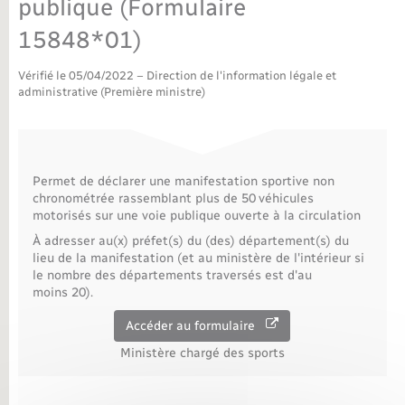
publique (Formulaire
Nouvel habitant
15848*01)
Vérifié le 05/04/2022 – Direction de l'information légale et
Nouvelle activité
administrative (Première ministre)
Numérique
Organisation d’événement
Permet de déclarer une manifestation sportive non
chronométrée rassemblant plus de 50 véhicules
motorisés sur une voie publique ouverte à la circulation
Sécurité - Prévention
À adresser au(x) préfet(s) du (des) département(s) du
lieu de la manifestation (et au ministère de l'intérieur si
le nombre des départements traversés est d'au
Seniors
moins 20).
Accéder au formulaire
Transports
Ministère chargé des sports
Voirie et espace public