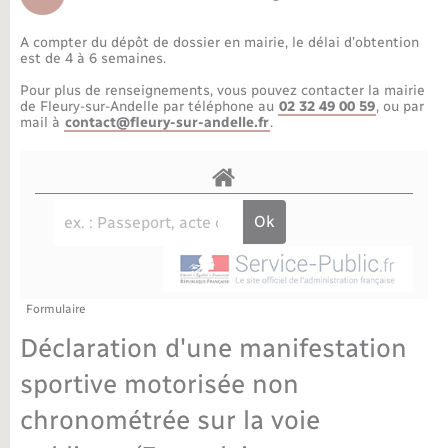
Déchèteries
Travaux - Autorisation d’occupation de l’espace
public
A compter du dépôt de dossier en mairie, le délai d’obtention
Bornes de recharge électrique
Parrainage civil
Publications
Petite enfance
est de 4 à 6 semaines.
Pour plus de renseignements, vous pouvez contacter la mairie
Recensement militaire
Agenda
Info jeunes
de Fleury-sur-Andelle par téléphone au
02 32 49 00 59
, ou par
mail à
contact@fleury-sur-andelle.fr
.
Concessions funéraires
Budget
Maison des jeunes (11-17 ans)
La Communauté de communes
Associations
Plan interactif
Saison culturelle
Formulaire
Bibliothèques
Déclaration d'une manifestation
Sport
sportive motorisée non
chronométrée sur la voie
Tourisme