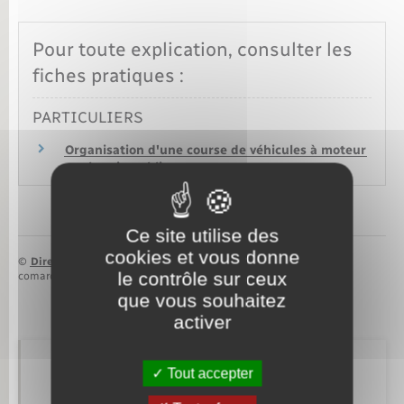
Pour toute explication, consulter les
fiches pratiques :
PARTICULIERS
Organisation d'une course de véhicules à moteur
sur la voie publique
Ce site utilise des
cookies et vous donne
©
Direction de l’information légale et administrative
le contrôle sur ceux
comarquage developpé par
baseo.io
que vous souhaitez
activer
Tout accepter
Retrouvez aussi