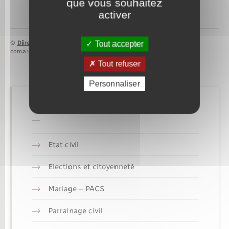
que vous souhaitez
activer
©
Direction de l’information légale et administrative
Tout accepter
comarquage developpé par
baseo.io
Tout refuser
Personnaliser
Retrouvez aussi
Etat civil
Elections et citoyenneté
Mariage – PACS
Parrainage civil