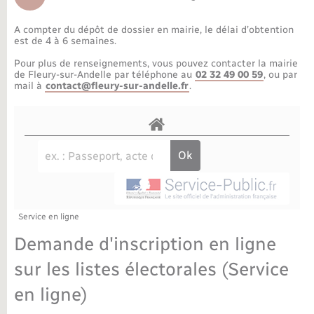
Déchèteries
Travaux - Autorisation d’occupation de l’espace
public
A compter du dépôt de dossier en mairie, le délai d’obtention
Bornes de recharge électrique
Parrainage civil
Publications
Petite enfance
est de 4 à 6 semaines.
Pour plus de renseignements, vous pouvez contacter la mairie
Recensement militaire
Agenda
Info jeunes
de Fleury-sur-Andelle par téléphone au
02 32 49 00 59
, ou par
mail à
contact@fleury-sur-andelle.fr
.
Concessions funéraires
Budget
Maison des jeunes (11-17 ans)
La Communauté de communes
Associations
Plan interactif
Saison culturelle
Service en ligne
Bibliothèques
Demande d'inscription en ligne
Sport
sur les listes électorales (Service
en ligne)
Tourisme