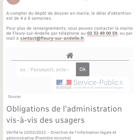
Déchèteries
Travaux - Autorisation d’occupation de l’espace
public
A compter du dépôt de dossier en mairie, le délai d’obtention
Bornes de recharge électrique
Parrainage civil
Publications
Petite enfance
est de 4 à 6 semaines.
Pour plus de renseignements, vous pouvez contacter la mairie
Recensement militaire
Agenda
Info jeunes
de Fleury-sur-Andelle par téléphone au
02 32 49 00 59
, ou par
mail à
contact@fleury-sur-andelle.fr
.
Concessions funéraires
Budget
Maison des jeunes (11-17 ans)
La Communauté de communes
Associations
Plan interactif
Saison culturelle
Dossier
Bibliothèques
Obligations de l'administration
Sport
vis-à-vis des usagers
Vérifié le 10/02/2021 – Direction de l'information légale et
Tourisme
administrative (Première ministre)