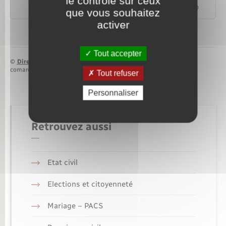
le contrôle sur ceux
Commission d'accès aux documents administratifs (Cada)
que vous souhaitez
activer
Tout accepter
©
Direction de l’information légale et administrative
comarquage developpé par
baseo.io
Tout refuser
Personnaliser
Retrouvez aussi
Etat civil
Elections et citoyenneté
Mariage – PACS