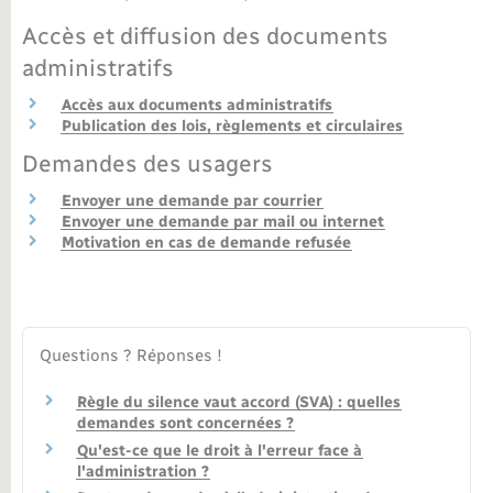
Accès et diffusion des documents
Nouvel habitant
administratifs
Nouvelle activité
Accès aux documents administratifs
Publication des lois, règlements et circulaires
Numérique
Demandes des usagers
Envoyer une demande par courrier
Organisation d’événement
Envoyer une demande par mail ou internet
Motivation en cas de demande refusée
Sécurité - Prévention
Seniors
Questions ? Réponses !
Règle du silence vaut accord (SVA) : quelles
Transports
demandes sont concernées ?
Qu'est-ce que le droit à l'erreur face à
Voirie et espace public
l'administration ?