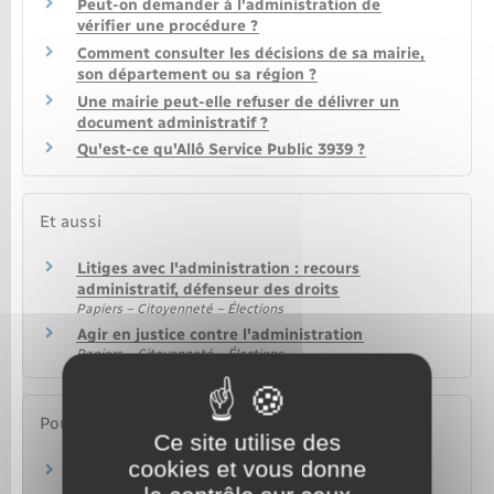
Peut-on demander à l'administration de
vérifier une procédure ?
Comment consulter les décisions de sa mairie,
son département ou sa région ?
Une mairie peut-elle refuser de délivrer un
document administratif ?
Qu'est-ce qu'Allô Service Public 3939 ?
Et aussi
Litiges avec l'administration : recours
administratif, défenseur des droits
Papiers – Citoyenneté – Élections
Agir en justice contre l'administration
Papiers – Citoyenneté – Élections
Pour en savoir plus
Ce site utilise des
cookies et vous donne
Communication d'un document administratif