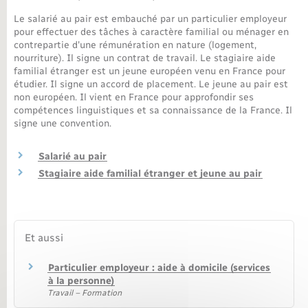
Le salarié au pair est embauché par un particulier employeur
Nouvel habitant
pour effectuer des tâches à caractère familial ou ménager en
contrepartie d'une rémunération en nature (logement,
nourriture). Il signe un contrat de travail. Le stagiaire aide
Nouvelle activité
familial étranger est un jeune européen venu en France pour
étudier. Il signe un accord de placement. Le jeune au pair est
Numérique
non européen. Il vient en France pour approfondir ses
compétences linguistiques et sa connaissance de la France. Il
signe une convention.
Organisation d’événement
Salarié au pair
Sécurité - Prévention
Stagiaire aide familial étranger et jeune au pair
Seniors
Et aussi
Transports
Particulier employeur : aide à domicile (services
à la personne)
Voirie et espace public
Travail – Formation