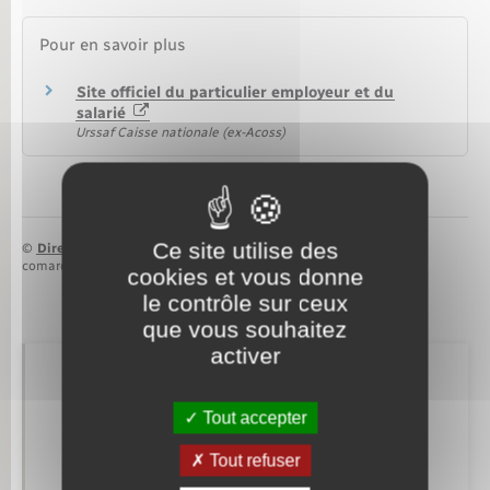
Pour en savoir plus
Site officiel du particulier employeur et du
salarié
Urssaf Caisse nationale (ex-Acoss)
Ce site utilise des
©
Direction de l’information légale et administrative
comarquage developpé par
baseo.io
cookies et vous donne
le contrôle sur ceux
que vous souhaitez
activer
Retrouvez aussi
Tout accepter
Tout refuser
Etat civil