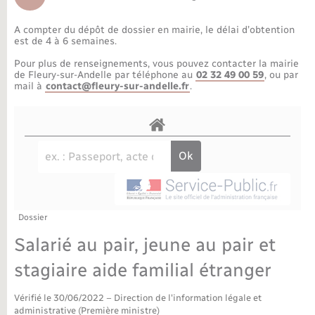
Déchèteries
Travaux - Autorisation d’occupation de l’espace
public
A compter du dépôt de dossier en mairie, le délai d’obtention
Bornes de recharge électrique
Parrainage civil
Publications
Petite enfance
est de 4 à 6 semaines.
Pour plus de renseignements, vous pouvez contacter la mairie
Recensement militaire
Agenda
Info jeunes
de Fleury-sur-Andelle par téléphone au
02 32 49 00 59
, ou par
mail à
contact@fleury-sur-andelle.fr
.
Concessions funéraires
Budget
Maison des jeunes (11-17 ans)
La Communauté de communes
Associations
Plan interactif
Saison culturelle
Dossier
Bibliothèques
Salarié au pair, jeune au pair et
Sport
stagiaire aide familial étranger
Vérifié le 30/06/2022 – Direction de l'information légale et
Tourisme
administrative (Première ministre)