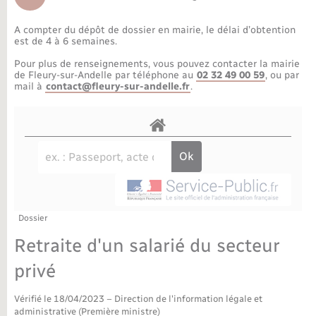
Déchèteries
Travaux - Autorisation d’occupation de l’espace
public
A compter du dépôt de dossier en mairie, le délai d’obtention
Bornes de recharge électrique
Parrainage civil
Publications
Petite enfance
est de 4 à 6 semaines.
Pour plus de renseignements, vous pouvez contacter la mairie
Recensement militaire
Agenda
Info jeunes
de Fleury-sur-Andelle par téléphone au
02 32 49 00 59
, ou par
mail à
contact@fleury-sur-andelle.fr
.
Concessions funéraires
Budget
Maison des jeunes (11-17 ans)
La Communauté de communes
Associations
Plan interactif
Saison culturelle
Dossier
Bibliothèques
Retraite d'un salarié du secteur
Sport
privé
Vérifié le 18/04/2023 – Direction de l'information légale et
Tourisme
administrative (Première ministre)