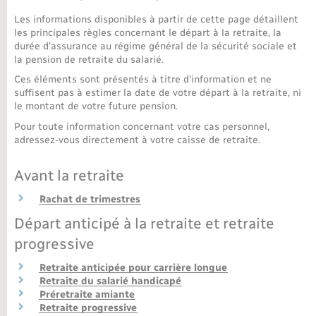
Les informations disponibles à partir de cette page détaillent
Nouvel habitant
les principales règles concernant le départ à la retraite, la
durée d'assurance au régime général de la sécurité sociale et
la pension de retraite du salarié.
Nouvelle activité
Ces éléments sont présentés à titre d'information et ne
suffisent pas à estimer la date de votre départ à la retraite, ni
Numérique
le montant de votre future pension.
Pour toute information concernant votre cas personnel,
Organisation d’événement
adressez-vous directement à votre caisse de retraite.
Avant la retraite
Sécurité - Prévention
Rachat de trimestres
Seniors
Départ anticipé à la retraite et retraite
progressive
Transports
Retraite anticipée pour carrière longue
Retraite du salarié handicapé
Préretraite amiante
Voirie et espace public
Retraite progressive