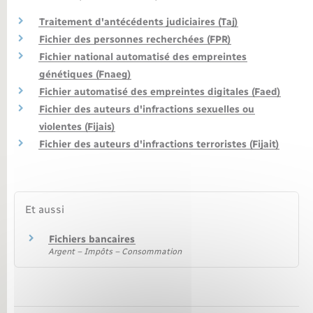
Traitement d'antécédents judiciaires (Taj)
Nouvel habitant
Fichier des personnes recherchées (FPR)
Fichier national automatisé des empreintes
Nouvelle activité
génétiques (Fnaeg)
Fichier automatisé des empreintes digitales (Faed)
Numérique
Fichier des auteurs d'infractions sexuelles ou
violentes (Fijais)
Organisation d’événement
Fichier des auteurs d'infractions terroristes (Fijait)
Sécurité - Prévention
Et aussi
Seniors
Fichiers bancaires
Argent – Impôts – Consommation
Transports
Voirie et espace public