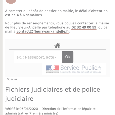
Déchèteries
Travaux - Autorisation d’occupation de l’espace
public
A compter du dépôt de dossier en mairie, le délai d’obtention
Bornes de recharge électrique
Parrainage civil
Publications
Petite enfance
est de 4 à 6 semaines.
Pour plus de renseignements, vous pouvez contacter la mairie
Recensement militaire
Agenda
Info jeunes
de Fleury-sur-Andelle par téléphone au
02 32 49 00 59
, ou par
mail à
contact@fleury-sur-andelle.fr
.
Concessions funéraires
Budget
Maison des jeunes (11-17 ans)
La Communauté de communes
Associations
Plan interactif
Saison culturelle
Dossier
Bibliothèques
Fichiers judiciaires et de police
Sport
judiciaire
Vérifié le 03/06/2020 – Direction de l'information légale et
Tourisme
administrative (Première ministre)