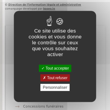
©
Direction de l’information légale et administrative
comarquage developpé par
baseo.io
Ce site utilise des
Retrouvez aussi
cookies et vous donne
le contrôle sur ceux
que vous souhaitez
Etat civil
activer
Elections et citoyenneté
Tout accepter
Mariage – PACS
Tout refuser
Parrainage civil
Personnaliser
Recensement militaire
Concessions funéraires