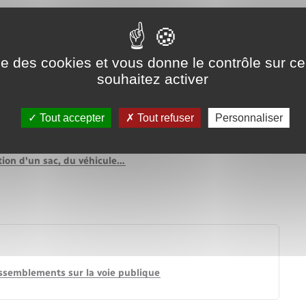
Voirie et espace public
ise des cookies et vous donne le contrôle sur 
souhaitez activer
administration
Tout accepter
Tout refuser
Personnaliser
administrative (Première ministre)
cation d'un sac, du véhicule…
assemblements sur la voie publique