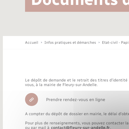
Location de 2 roues
Conseil municipal
Mariage – PACS
Travaux - Autorisation d’occupation
Déchèteries
de l’espace public
Concessions funéraires
Budget
Maison des jeunes (11-17 ans)
Accueil
Infos pratiques et démarches
Etat-civil - Pap
Bibliothèques
Le dépôt de demande et le retrait des titres d’identité
Nouvel habitant
vous, à la mairie de Fleury-sur-Andelle.
Prendre rendez-vous en ligne
Organisation d’événement
A compter du dépôt de dossier en mairie, le délai d’obt
Pour plus de renseignements, vous pouvez contacter la
ou par mail à
contact@fleury-sur-andelle.fr
.