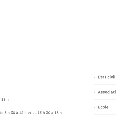
Etat civil
Associat
à 18 h
Ecole
de 8 h 30 à 12 h et de 13 h 30 à 18 h