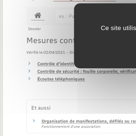
Transports
Ce site util
Dossier
Mesures contraignantes de l'
Vérifié le 02/04/2021 – Direction de l'information légale et 
Contrôle d'identité
Contrôle de sécurité : fouille corporelle, vérifi
Écoutes téléphoniques
Et aussi
Organisation de manifestations, défilés ou r
Fonctionnement d'une association