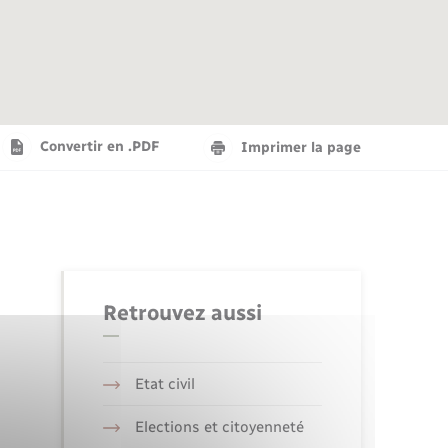
Agenda
Recensement militaire
Info jeunes
Plan interactif
Saison culturelle
Convertir en .PDF
Imprimer la page
Tourisme
Numérique
Retrouvez aussi
Seniors
Etat civil
Elections et citoyenneté