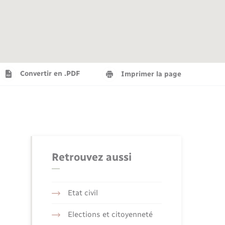
Agenda
Recensement militaire
Info jeunes
Plan interactif
Saison culturelle
Convertir en .PDF
Imprimer la page
Tourisme
Numérique
Retrouvez aussi
Seniors
Etat civil
Elections et citoyenneté