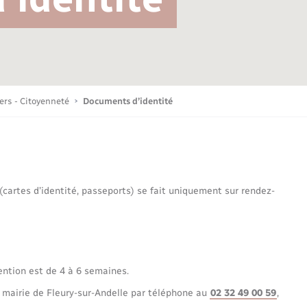
Bornes de recharge électrique
Publications
Parrainage civil
Petite enfance
La Communauté de communes
Associations
iers - Citoyenneté
Documents d’identité
Sport
 (cartes d’identité, passeports) se fait uniquement sur rendez-
Nouvelle activité
Sécurité - Prévention
ention est de 4 à 6 semaines.
 mairie de Fleury-sur-Andelle par téléphone au
02 32 49 00 59
,