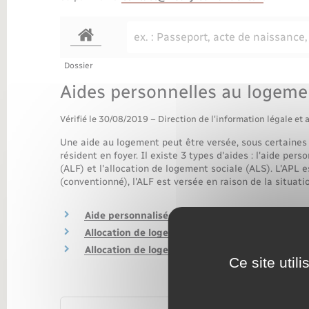
Transports
Dossier
Aides personnelles au logeme
Vérifié le 30/08/2019 – Direction de l'information légale et 
Une aide au logement peut être versée, sous certaines
résident en foyer. Il existe 3 types d'aides : l'aide per
(ALF) et l'allocation de logement sociale (ALS). L'APL 
(conventionné), l'ALF est versée en raison de la situatio
Aide personnalisée au logement (APL)
Allocation de logement familiale (ALF)
Allocation de logement sociale (ALS)
Ce site util