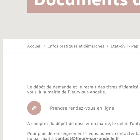
Location de 2 roues
Conseil municipal
Mariage – PACS
Travaux - Autorisation d’occupation
Déchèteries
de l’espace public
Concessions funéraires
Budget
Maison des jeunes (11-17 ans)
Accueil
Infos pratiques et démarches
Etat-civil - Pap
Bibliothèques
Le dépôt de demande et le retrait des titres d’identité
Nouvel habitant
vous, à la mairie de Fleury-sur-Andelle.
Prendre rendez-vous en ligne
Organisation d’événement
A compter du dépôt de dossier en mairie, le délai d’obt
Pour plus de renseignements, vous pouvez contacter la
ou par mail à
contact@fleury-sur-andelle.fr
.