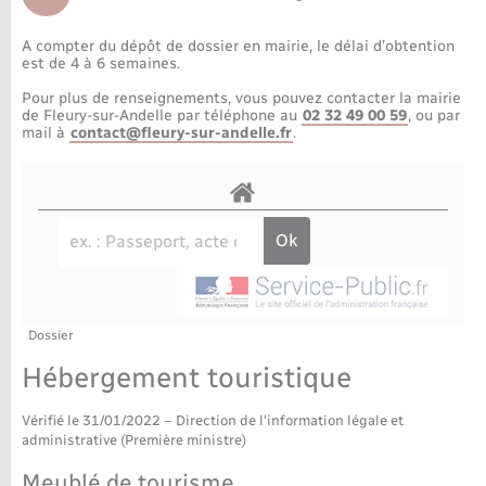
Déchèteries
Travaux - Autorisation d’occupation de l’espace
public
A compter du dépôt de dossier en mairie, le délai d’obtention
Bornes de recharge électrique
Parrainage civil
Publications
Petite enfance
est de 4 à 6 semaines.
Pour plus de renseignements, vous pouvez contacter la mairie
Recensement militaire
Agenda
Info jeunes
de Fleury-sur-Andelle par téléphone au
02 32 49 00 59
, ou par
mail à
contact@fleury-sur-andelle.fr
.
Concessions funéraires
Budget
Maison des jeunes (11-17 ans)
La Communauté de communes
Associations
Plan interactif
Saison culturelle
Dossier
Bibliothèques
Hébergement touristique
Sport
Vérifié le 31/01/2022 – Direction de l'information légale et
administrative (Première ministre)
Tourisme
Meublé de tourisme