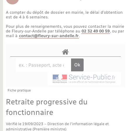
Déchèteries
Travaux - Autorisation d’occupation de l’espace
public
A compter du dépôt de dossier en mairie, le délai d’obtention
Bornes de recharge électrique
Parrainage civil
Publications
Petite enfance
est de 4 à 6 semaines.
Pour plus de renseignements, vous pouvez contacter la mairie
Recensement militaire
Agenda
Info jeunes
de Fleury-sur-Andelle par téléphone au
02 32 49 00 59
, ou par
mail à
contact@fleury-sur-andelle.fr
.
Concessions funéraires
Budget
Maison des jeunes (11-17 ans)
La Communauté de communes
Associations
Plan interactif
Saison culturelle
Fiche pratique
Bibliothèques
Retraite progressive du
Sport
fonctionnaire
Vérifié le 19/09/2023 – Direction de l'information légale et
Tourisme
administrative (Première ministre)