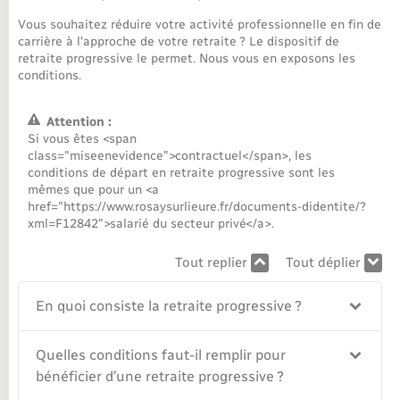
Vous souhaitez réduire votre activité professionnelle en fin de
Nouvel habitant
carrière à l'approche de votre retraite ? Le dispositif de
retraite progressive le permet. Nous vous en exposons les
conditions.
Nouvelle activité
Attention :
Numérique
Si vous êtes <span
class="miseenevidence">contractuel</span>, les
conditions de départ en retraite progressive sont les
Organisation d’événement
mêmes que pour un <a
href="https://www.rosaysurlieure.fr/documents-didentite/?
xml=F12842">salarié du secteur privé</a>.
Sécurité - Prévention
Tout replier
Tout déplier
Seniors
En quoi consiste la retraite progressive ?
Transports
Quelles conditions faut-il remplir pour
bénéficier d’une retraite progressive ?
Voirie et espace public