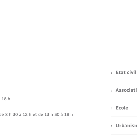
Etat civil
Associat
à 18 h
Ecole
de 8 h 30 à 12 h et de 13 h 30 à 18 h
Urbanis