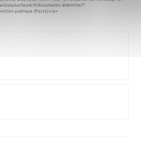
ww.rosaysurlieure.fr/documents-didentite/?
onction publique (Pacte)</a>