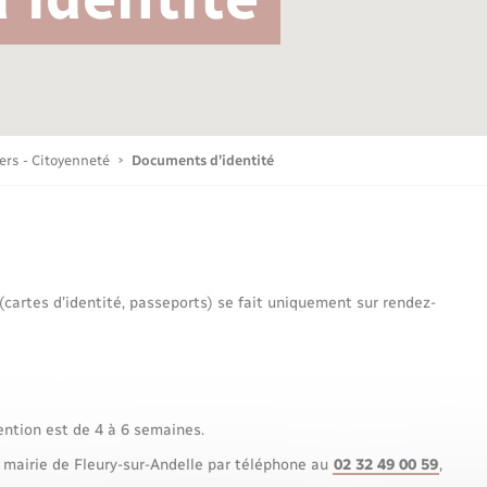
Bornes de recharge électrique
Publications
Parrainage civil
Petite enfance
La Communauté de communes
Associations
iers - Citoyenneté
Documents d’identité
Sport
 (cartes d’identité, passeports) se fait uniquement sur rendez-
Nouvelle activité
Sécurité - Prévention
ention est de 4 à 6 semaines.
 mairie de Fleury-sur-Andelle par téléphone au
02 32 49 00 59
,