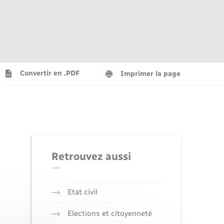
Agenda
Recensement militaire
Info jeunes
Plan interactif
Saison culturelle
Convertir en .PDF
Imprimer la page
Tourisme
Numérique
Retrouvez aussi
Seniors
Etat civil
Elections et citoyenneté