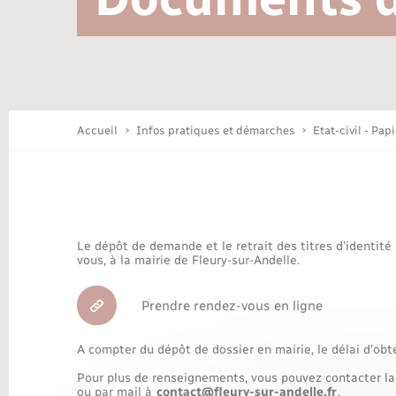
Location de 2 roues
Conseil municipal
Mariage – PACS
Travaux - Autorisation d’occupation
Déchèteries
de l’espace public
Concessions funéraires
Budget
Maison des jeunes (11-17 ans)
Accueil
Infos pratiques et démarches
Etat-civil - Pap
Bibliothèques
Le dépôt de demande et le retrait des titres d’identité
Nouvel habitant
vous, à la mairie de Fleury-sur-Andelle.
Prendre rendez-vous en ligne
Organisation d’événement
A compter du dépôt de dossier en mairie, le délai d’obt
Pour plus de renseignements, vous pouvez contacter la
ou par mail à
contact@fleury-sur-andelle.fr
.