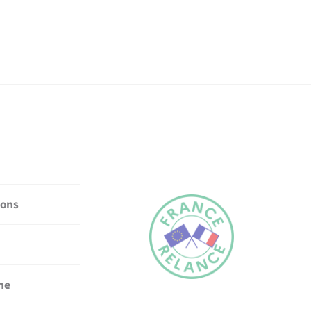
ions
me