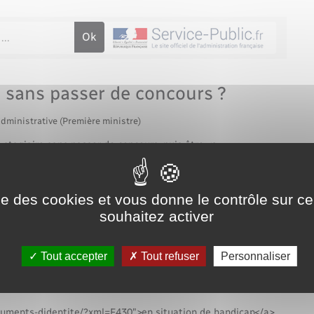
Voirie et espace public
 sans passer de concours ?
administrative (Première ministre)
 stagiaire sans passer de concours, puis être <a
e/?xml=R58600">titularisé</a> dans les cas suivants :
saysurlieure.fr/documents-didentite/?xml=F32810">corps ou
="https://www.rosaysurlieure.fr/documents-didentite/?
ise des cookies et vous donne le contrôle sur 
le de rémunération la moins élevée de la fonction publique
souhaitez activer
 C1</span>)
ion-publique.gouv.fr/devenir-agent-public/les-emplois-reserves"
Tout accepter
Tout refuser
Personnaliser
ditions, en tant que contractuel en <a
te/?xml=R2454">CDD</a>, puis être titularisé dans les cas
ocuments-didentite/?xml=F430">en situation de handicap</a>