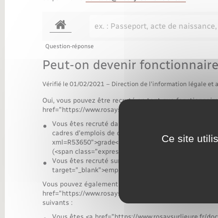
Transports
Question-réponse
Peut-on devenir fonctionnaire
Vérifié le 01/02/2021 – Direction de l'information légale et 
Oui, vous pouvez être recruté en tant que fonctionnaire
href="https://www.rosaysurlieure.fr/documents-didentit
Vous êtes recruté dans les <a href="https://www.ro
cadres d'emplois de catégorie C</a> dont le <a href
Ce site util
xml=R53650">grade</a> de début est doté de l'échel
(<span class="expression">échelle de rémunération
Vous êtes recruté sur un <a href="https://www.fonct
target="_blank">emploi réservé</a>
Vous pouvez également être recruté, sous certaines con
href="https://www.rosaysurlieure.fr/documents-didenti
suivants :
Vous êtes <a href="https://www.rosaysurlieure.fr/d