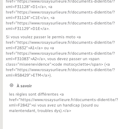
href="https://www.rosaysurlieure.fr/documents-didentite/?
xml=F31128">D1</a>, <a
href="https://www.rosaysurlieure.fr/documents-didentite/?
xml=F31124">C1E</a>, <a
href="https://www.rosaysurlieure.fr/documents-didentite/?
xml=F31129">D1E</a>.
Si vous voulez passer le permis moto <a
href="https://www.rosaysurlieure.fr/documents-didentite/?
xml=F2832">A1</a> ou <a
href="https://www.rosaysurlieure.fr/documents-didentite/?
xml=F31083">A2</a>, vous devez passer un <span
class="miseenevidence">code motocyclette</span> (<a
href="https://www.rosaysurlieure.fr/documents-didentite/?
xml=R58429">ETM</a>).
À savoir
les règles sont différentes <a
href="https://www.rosaysurlieure.fr/documents-didentite/?
xml=F2842">si vous avez un handicap (sourd ou
malentendant, troubles dys).</a>