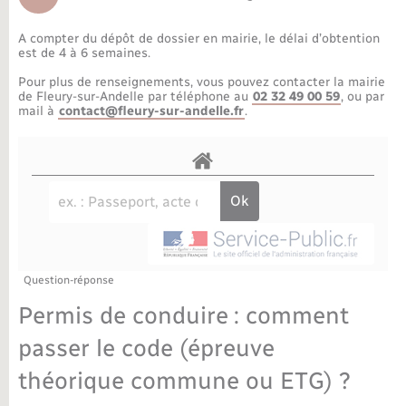
Déchèteries
Travaux - Autorisation d’occupation de l’espace
public
A compter du dépôt de dossier en mairie, le délai d’obtention
Bornes de recharge électrique
Parrainage civil
Publications
Petite enfance
est de 4 à 6 semaines.
Pour plus de renseignements, vous pouvez contacter la mairie
Recensement militaire
Agenda
Info jeunes
de Fleury-sur-Andelle par téléphone au
02 32 49 00 59
, ou par
mail à
contact@fleury-sur-andelle.fr
.
Concessions funéraires
Budget
Maison des jeunes (11-17 ans)
La Communauté de communes
Associations
Plan interactif
Saison culturelle
Question-réponse
Bibliothèques
Permis de conduire : comment
Sport
passer le code (épreuve
théorique commune ou ETG) ?
Tourisme