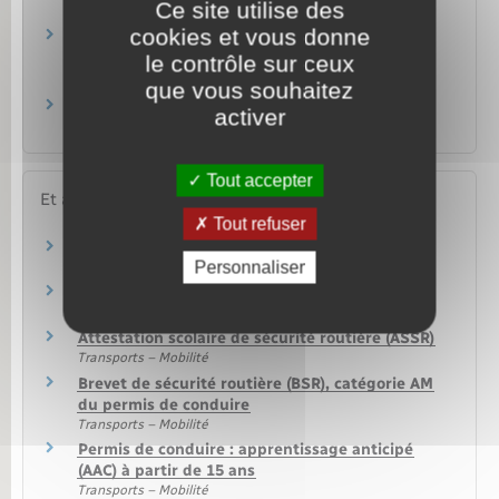
Ce site utilise des
?
cookies et vous donne
Quelle amende en cas de non respect d'une
restriction du permis de conduire (port de
le contrôle sur ceux
lunettes…) ?
que vous souhaitez
Quels véhicules peut-on conduire sans
activer
permis de conduire ?
Tout accepter
Et aussi
Tout refuser
Permis de conduire
Personnaliser
Transports – Mobilité
Attestation de sécurité routière (ASR)
Transports – Mobilité
Attestation scolaire de sécurité routière (ASSR)
Transports – Mobilité
Brevet de sécurité routière (BSR), catégorie AM
du permis de conduire
Transports – Mobilité
Permis de conduire : apprentissage anticipé
(AAC) à partir de 15 ans
Transports – Mobilité