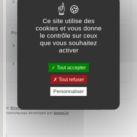
Communications électroniques (téléphone,
internet, télévision)
Argent – Impôts – Consommation
Ce site utilise des
cookies et vous donne
Pour en savoir plus
le contrôle sur ceux
que vous souhaitez
Bloctel (liste d'opposition au démarchage
activer
téléphonique)
Ministère chargé de l'économie
33 700 (lutte contre les spams vocaux et SMS)
Tout accepter
Association française du multimédia mobile (AFMM)
Tout refuser
Personnaliser
©
Direction de l’information légale et administrative
comarquage developpé par
baseo.io