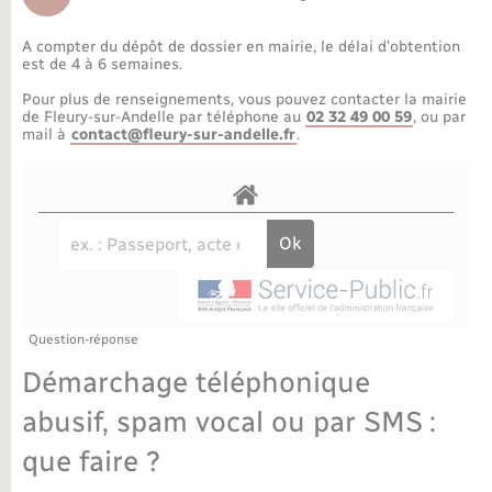
Déchèteries
Travaux - Autorisation d’occupation de l’espace
public
A compter du dépôt de dossier en mairie, le délai d’obtention
Bornes de recharge électrique
Parrainage civil
Publications
Petite enfance
est de 4 à 6 semaines.
Pour plus de renseignements, vous pouvez contacter la mairie
Recensement militaire
Agenda
Info jeunes
de Fleury-sur-Andelle par téléphone au
02 32 49 00 59
, ou par
mail à
contact@fleury-sur-andelle.fr
.
Concessions funéraires
Budget
Maison des jeunes (11-17 ans)
La Communauté de communes
Associations
Plan interactif
Saison culturelle
Question-réponse
Bibliothèques
Démarchage téléphonique
Sport
abusif, spam vocal ou par SMS :
que faire ?
Tourisme