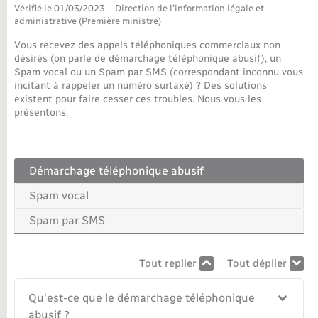
Vérifié le 01/03/2023 – Direction de l'information légale et
administrative (Première ministre)
Nouvel habitant
Vous recevez des appels téléphoniques commerciaux non
désirés (on parle de démarchage téléphonique abusif), un
Nouvelle activité
Spam vocal ou un Spam par SMS (correspondant inconnu vous
incitant à rappeler un numéro surtaxé) ? Des solutions
Numérique
existent pour faire cesser ces troubles. Nous vous les
présentons.
Organisation d’événement
Démarchage téléphonique abusif
Sécurité - Prévention
Spam vocal
Seniors
Spam par SMS
Transports
Tout replier
Tout déplier
Qu'est-ce que le démarchage téléphonique
Voirie et espace public
abusif ?