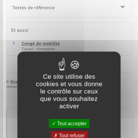
Textes de référence
Et aussi
Congé de mobilité
Travail – Formation
Ce site utilise des
©
Direction de l’information légale et administrative
cookies et vous donne
comarquage developpé par
baseo.io
le contrôle sur ceux
que vous souhaitez
activer
Retrouvez aussi
Tout accepter
Tout refuser