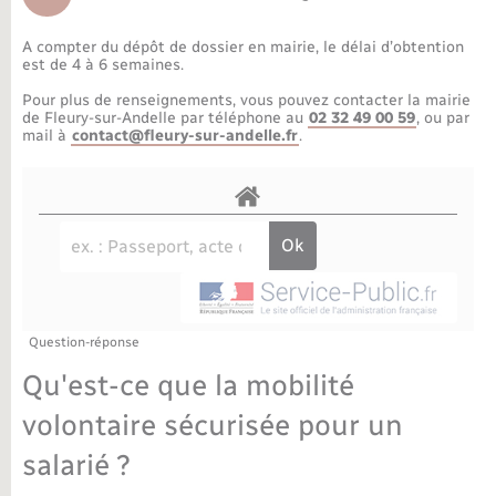
Déchèteries
Travaux - Autorisation d’occupation de l’espace
public
A compter du dépôt de dossier en mairie, le délai d’obtention
Bornes de recharge électrique
Parrainage civil
Publications
Petite enfance
est de 4 à 6 semaines.
Pour plus de renseignements, vous pouvez contacter la mairie
Recensement militaire
Agenda
Info jeunes
de Fleury-sur-Andelle par téléphone au
02 32 49 00 59
, ou par
mail à
contact@fleury-sur-andelle.fr
.
Concessions funéraires
Budget
Maison des jeunes (11-17 ans)
La Communauté de communes
Associations
Plan interactif
Saison culturelle
Question-réponse
Bibliothèques
Qu'est-ce que la mobilité
Sport
volontaire sécurisée pour un
salarié ?
Tourisme