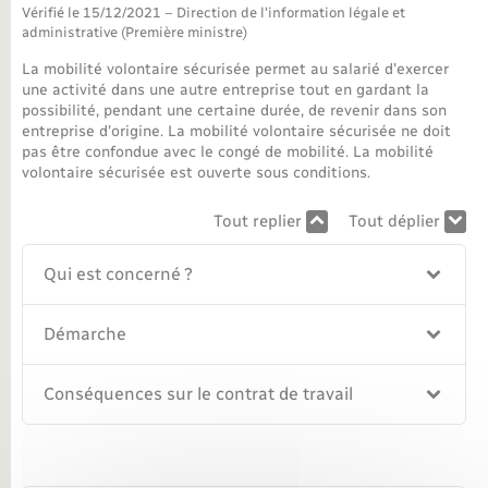
Vérifié le 15/12/2021 – Direction de l'information légale et
administrative (Première ministre)
Nouvel habitant
La mobilité volontaire sécurisée permet au salarié d'exercer
une activité dans une autre entreprise tout en gardant la
Nouvelle activité
possibilité, pendant une certaine durée, de revenir dans son
entreprise d'origine. La mobilité volontaire sécurisée ne doit
Numérique
pas être confondue avec le congé de mobilité. La mobilité
volontaire sécurisée est ouverte sous conditions.
Organisation d’événement
Tout replier
Tout déplier
Qui est concerné ?
Sécurité - Prévention
Démarche
Seniors
Conséquences sur le contrat de travail
Transports
Voirie et espace public