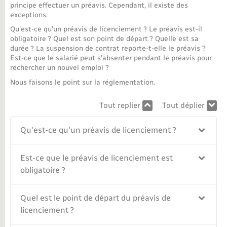
principe effectuer un préavis. Cependant, il existe des
exceptions.
Nouvel habitant
Qu'est-ce qu'un préavis de licenciement ? Le préavis est-il
obligatoire ? Quel est son point de départ ? Quelle est sa
Nouvelle activité
durée ? La suspension de contrat reporte-t-elle le préavis ?
Est-ce que le salarié peut s'absenter pendant le préavis pour
rechercher un nouvel emploi ?
Numérique
Nous faisons le point sur la réglementation.
Organisation d’événement
Tout replier
Tout déplier
Sécurité - Prévention
Qu'est-ce qu'un préavis de licenciement ?
Seniors
Est-ce que le préavis de licenciement est
obligatoire ?
Transports
Quel est le point de départ du préavis de
licenciement ?
Voirie et espace public