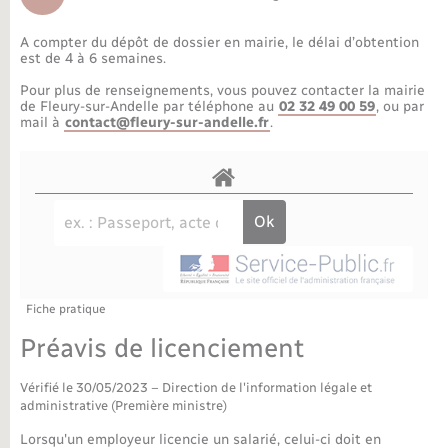
Déchèteries
Travaux - Autorisation d’occupation de l’espace
public
A compter du dépôt de dossier en mairie, le délai d’obtention
Bornes de recharge électrique
Parrainage civil
Publications
Petite enfance
est de 4 à 6 semaines.
Pour plus de renseignements, vous pouvez contacter la mairie
Recensement militaire
Agenda
Info jeunes
de Fleury-sur-Andelle par téléphone au
02 32 49 00 59
, ou par
mail à
contact@fleury-sur-andelle.fr
.
Concessions funéraires
Budget
Maison des jeunes (11-17 ans)
La Communauté de communes
Associations
Plan interactif
Saison culturelle
Fiche pratique
Bibliothèques
Préavis de licenciement
Sport
Vérifié le 30/05/2023 – Direction de l'information légale et
administrative (Première ministre)
Tourisme
Lorsqu'un employeur licencie un salarié, celui-ci doit en