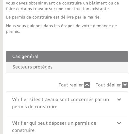
vous devez obtenir avant de construire un bâtiment ou de
faire certains travaux sur une construction existante.
Nouvel habitant
Le permis de construire est délivré par la mairie.
Nouvelle activité
Nous vous guidons dans les étapes de votre demande de
permis.
Numérique
Cas général
Organisation d’événement
Secteurs protégés
Sécurité - Prévention
Tout replier
Tout déplier
Seniors
Vérifier si les travaux sont concernés par un
permis de construire
Transports
Vérifier qui peut déposer un permis de
Voirie et espace public
construire