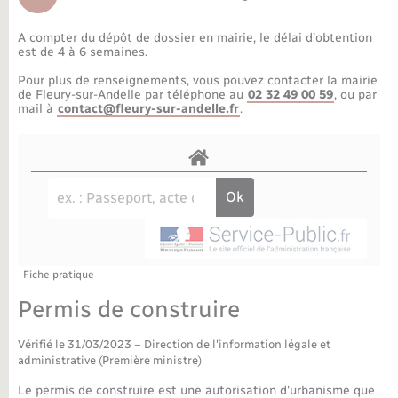
Déchèteries
Travaux - Autorisation d’occupation de l’espace
public
A compter du dépôt de dossier en mairie, le délai d’obtention
Bornes de recharge électrique
Parrainage civil
Publications
Petite enfance
est de 4 à 6 semaines.
Pour plus de renseignements, vous pouvez contacter la mairie
Recensement militaire
Agenda
Info jeunes
de Fleury-sur-Andelle par téléphone au
02 32 49 00 59
, ou par
mail à
contact@fleury-sur-andelle.fr
.
Concessions funéraires
Budget
Maison des jeunes (11-17 ans)
La Communauté de communes
Associations
Plan interactif
Saison culturelle
Fiche pratique
Bibliothèques
Permis de construire
Sport
Vérifié le 31/03/2023 – Direction de l'information légale et
administrative (Première ministre)
Tourisme
Le permis de construire est une autorisation d'urbanisme que