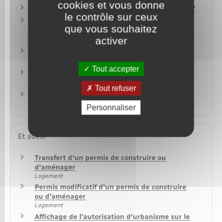
cookies et vous donne
Dans quel cas doit-on recourir à un architecte ?
le contrôle sur ceux
Rénovation : dans quels cas doit-on
que vous souhaitez
entreprendre des travaux d'isolation
activer
thermique ?
Infraction aux règles d'urbanisme : quels sont
les délais de prescription ?
Tout accepter
Faut-il une autorisation d'urbanisme pour
installer un abri de jardin ?
Tout refuser
Peut-on passer chez le voisin pour faire des
travaux chez soi (tour d'échelle) ?
Personnaliser
Et aussi
Transfert d'un permis de construire ou
d'aménager
Logement
Permis modificatif d'un permis de construire
ou d'aménager
Logement
Affichage de l'autorisation d'urbanisme sur le