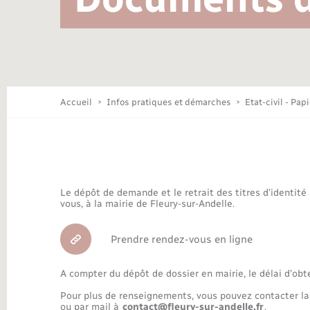
Location de 2 roues
Conseil municipal
Mariage – PACS
Travaux - Autorisation d’occupation
Déchèteries
de l’espace public
Concessions funéraires
Budget
Maison des jeunes (11-17 ans)
Accueil
Infos pratiques et démarches
Etat-civil - Pap
Bibliothèques
Le dépôt de demande et le retrait des titres d’identité
Nouvel habitant
vous, à la mairie de Fleury-sur-Andelle.
Prendre rendez-vous en ligne
Organisation d’événement
A compter du dépôt de dossier en mairie, le délai d’obt
Pour plus de renseignements, vous pouvez contacter la
ou par mail à
contact@fleury-sur-andelle.fr
.