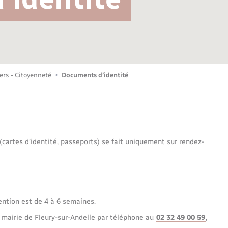
Bornes de recharge électrique
Publications
Parrainage civil
Petite enfance
La Communauté de communes
Associations
iers - Citoyenneté
Documents d’identité
Sport
 (cartes d’identité, passeports) se fait uniquement sur rendez-
Nouvelle activité
Sécurité - Prévention
ention est de 4 à 6 semaines.
 mairie de Fleury-sur-Andelle par téléphone au
02 32 49 00 59
,