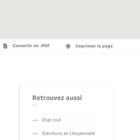
Agenda
Recensement militaire
Info jeunes
Plan interactif
Saison culturelle
Convertir en .PDF
Imprimer la page
Tourisme
Numérique
Retrouvez aussi
Seniors
Etat civil
Elections et citoyenneté