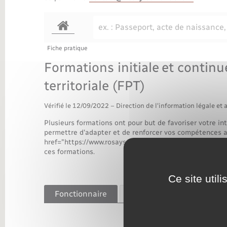
Transports
Fiche pratique
Formations initiale et continu
territoriale (FPT)
Vérifié le 12/09/2022 – Direction de l'information légale et 
Plusieurs formations ont pour but de favoriser votre int
permettre d'adapter et de renforcer vos compétences au
href="https://www.rosaysurlieure.fr/documents-dident
ces formations.
Ce site util
Fonctionnaire
Contractuel