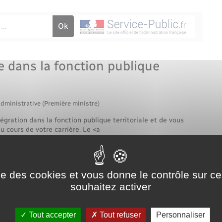
Voirie et espace public
e dans la fonction publique
administrative (Première ministre)
égration dans la fonction publique territoriale et de vous
 cours de votre carrière. Le <a
ite/?xml=R24435">CNFPT</a> est chargé de l'organisation de
ise des cookies et vous donne le contrôle sur 
souhaitez activer
Tout accepter
Tout refuser
Personnaliser
Tout replier
Tout déplier