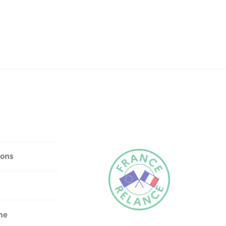
ions
me