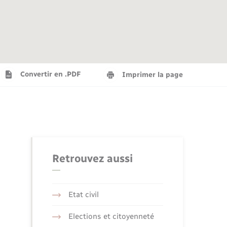
Agenda
Recensement militaire
Info jeunes
Plan interactif
Saison culturelle
Convertir en .PDF
Imprimer la page
Tourisme
Numérique
Retrouvez aussi
Seniors
Etat civil
Elections et citoyenneté