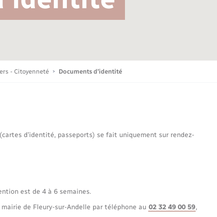
Bornes de recharge électrique
Publications
Parrainage civil
Petite enfance
La Communauté de communes
Associations
iers - Citoyenneté
Documents d’identité
Sport
 (cartes d’identité, passeports) se fait uniquement sur rendez-
Nouvelle activité
Sécurité - Prévention
ention est de 4 à 6 semaines.
 mairie de Fleury-sur-Andelle par téléphone au
02 32 49 00 59
,