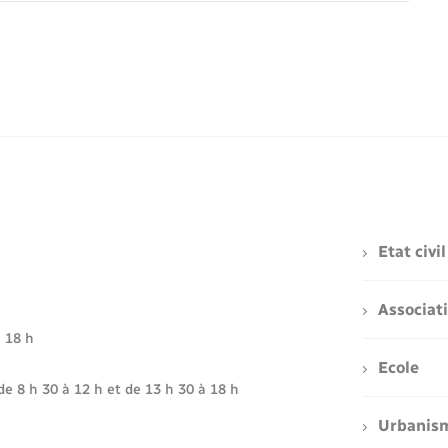
Etat civil
Associat
à 18 h
Ecole
de 8 h 30 à 12 h et de 13 h 30 à 18 h
Urbanis