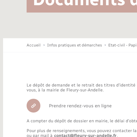
Location de 2 roues
Conseil municipal
Mariage – PACS
Travaux - Autorisation d’occupation
Déchèteries
de l’espace public
Concessions funéraires
Budget
Maison des jeunes (11-17 ans)
Accueil
Infos pratiques et démarches
Etat-civil - Pap
Bibliothèques
Le dépôt de demande et le retrait des titres d’identité
Nouvel habitant
vous, à la mairie de Fleury-sur-Andelle.
Prendre rendez-vous en ligne
Organisation d’événement
A compter du dépôt de dossier en mairie, le délai d’obt
Pour plus de renseignements, vous pouvez contacter la
ou par mail à
contact@fleury-sur-andelle.fr
.