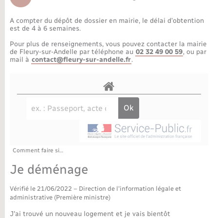
Déchèteries
Travaux - Autorisation d’occupation de l’espace
public
A compter du dépôt de dossier en mairie, le délai d’obtention
Bornes de recharge électrique
Parrainage civil
Publications
Petite enfance
est de 4 à 6 semaines.
Pour plus de renseignements, vous pouvez contacter la mairie
Recensement militaire
Agenda
Info jeunes
de Fleury-sur-Andelle par téléphone au
02 32 49 00 59
, ou par
mail à
contact@fleury-sur-andelle.fr
.
Concessions funéraires
Budget
Maison des jeunes (11-17 ans)
La Communauté de communes
Associations
Plan interactif
Saison culturelle
Comment faire si…
Bibliothèques
Je déménage
Sport
Vérifié le 21/06/2022 – Direction de l'information légale et
administrative (Première ministre)
Tourisme
J'ai trouvé un nouveau logement et je vais bientôt