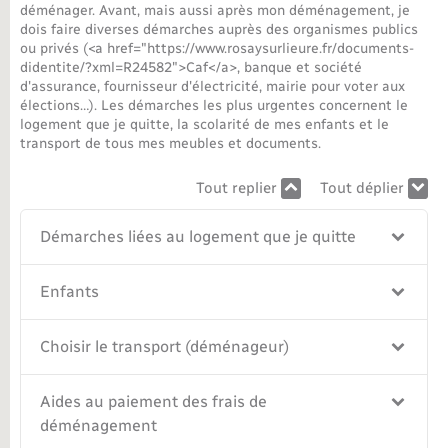
déménager. Avant, mais aussi après mon déménagement, je
dois faire diverses démarches auprès des organismes publics
Nouvel habitant
ou privés (<a href="https://www.rosaysurlieure.fr/documents-
didentite/?xml=R24582">Caf</a>, banque et société
Nouvelle activité
d'assurance, fournisseur d'électricité, mairie pour voter aux
élections…). Les démarches les plus urgentes concernent le
logement que je quitte, la scolarité de mes enfants et le
Numérique
transport de tous mes meubles et documents.
Tout replier
Tout déplier
Organisation d’événement
Démarches liées au logement que je quitte
Sécurité - Prévention
Enfants
Seniors
Choisir le transport (déménageur)
Transports
Aides au paiement des frais de
Voirie et espace public
déménagement