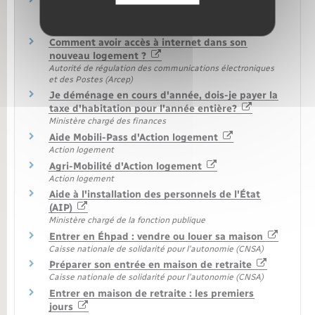
Fournisseurs d'énergie : les démarches en cas
de déménagement
Médiateur national de l'énergie
Comment avoir accès à internet dans son
nouveau logement ?
Autorité de régulation des communications électroniques
et des Postes (Arcep)
Je déménage en cours d'année, dois-je payer la
taxe d'habitation pour l'année entière?
Ministère chargé des finances
Aide Mobili-Pass d'Action logement
Action logement
Agri-Mobilité d'Action logement
Action logement
Aide à l'installation des personnels de l'État
(AIP)
Ministère chargé de la fonction publique
Entrer en Éhpad : vendre ou louer sa maison
Caisse nationale de solidarité pour l'autonomie (CNSA)
Préparer son entrée en maison de retraite
Caisse nationale de solidarité pour l'autonomie (CNSA)
Entrer en maison de retraite : les premiers
jours