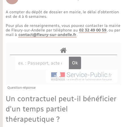
Déchèteries
Travaux - Autorisation d’occupation de l’espace
public
A compter du dépôt de dossier en mairie, le délai d’obtention
Bornes de recharge électrique
Parrainage civil
Publications
Petite enfance
est de 4 à 6 semaines.
Pour plus de renseignements, vous pouvez contacter la mairie
Recensement militaire
Agenda
Info jeunes
de Fleury-sur-Andelle par téléphone au
02 32 49 00 59
, ou par
mail à
contact@fleury-sur-andelle.fr
.
Concessions funéraires
Budget
Maison des jeunes (11-17 ans)
La Communauté de communes
Associations
Plan interactif
Saison culturelle
Question-réponse
Bibliothèques
Un contractuel peut-il bénéficier
Sport
d'un temps partiel
thérapeutique ?
Tourisme