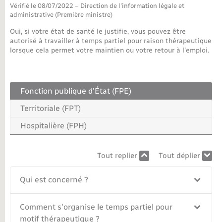
Vérifié le 08/07/2022 – Direction de l'information légale et
administrative (Première ministre)
Nouvel habitant
Oui, si votre état de santé le justifie, vous pouvez être
autorisé à travailler à temps partiel pour raison thérapeutique
Nouvelle activité
lorsque cela permet votre maintien ou votre retour à l'emploi.
Numérique
Fonction publique d'État (FPE)
Organisation d’événement
Territoriale (FPT)
Sécurité - Prévention
Hospitalière (FPH)
Seniors
Tout replier
Tout déplier
Qui est concerné ?
Transports
Comment s'organise le temps partiel pour
Voirie et espace public
motif thérapeutique ?