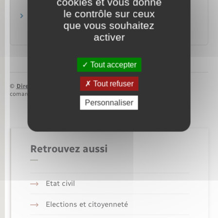
cookies et vous donne
le contrôle sur ceux
Foire aux questions : le temps partiel pour
que vous souhaitez
motif thérapeutique dans la FPE
Ministère chargé de la fonction publique
activer
Tout accepter
Tout refuser
©
Direction de l’information légale et administrative
comarquage developpé par
baseo.io
Personnaliser
Retrouvez aussi
Etat civil
Elections et citoyenneté