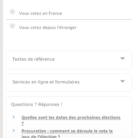
Nouvel habitant
Vous votez en France
Nouvelle activité
Vous votez depuis l'étranger
Numérique
Textes de référence
Organisation d’événement
Sécurité - Prévention
Services en ligne et formulaires
Seniors
Questions ? Réponses !
Transports
Quelles sont les dates des prochaines élections
?
Voirie et espace public
Procuration : comment se déroule le vote le
jour de l'élection ?