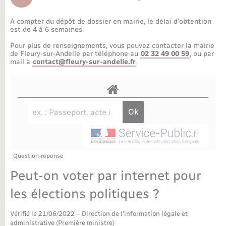
Déchèteries
Travaux - Autorisation d’occupation de l’espace
public
A compter du dépôt de dossier en mairie, le délai d’obtention
Bornes de recharge électrique
Parrainage civil
Publications
Petite enfance
est de 4 à 6 semaines.
Pour plus de renseignements, vous pouvez contacter la mairie
Recensement militaire
Agenda
Info jeunes
de Fleury-sur-Andelle par téléphone au
02 32 49 00 59
, ou par
mail à
contact@fleury-sur-andelle.fr
.
Concessions funéraires
Budget
Maison des jeunes (11-17 ans)
La Communauté de communes
Associations
Plan interactif
Saison culturelle
Question-réponse
Bibliothèques
Peut-on voter par internet pour
Sport
les élections politiques ?
Vérifié le 21/06/2022 – Direction de l'information légale et
Tourisme
administrative (Première ministre)