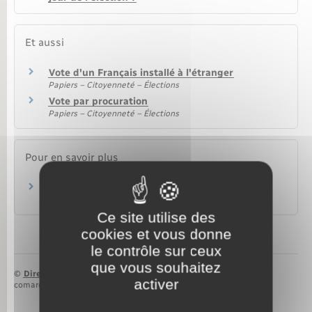
Et aussi
Vote d'un Français installé à l'étranger
Papiers – Citoyenneté – Élections
Vote par procuration
Papiers – Citoyenneté – Élections
Pour en savoir plus
Vote électronique
Ministère chargé de l'Europe et des affaires étrangères
Ce site utilise des
cookies et vous donne
le contrôle sur ceux
que vous souhaitez
©
Direction de l’information légale et administrative
activer
comarquage developpé par
baseo.io