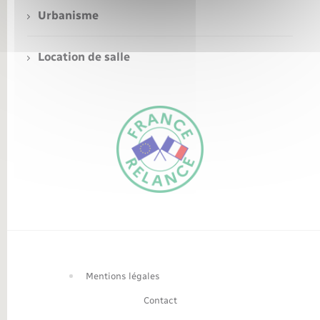
Urbanisme
Nouvel habitant
Location de salle
Nouvelle activité
Numérique
Organisation d’événement
Sécurité - Prévention
FR
Seniors
EN
Traduction du
Transports
DE
site automatisée
Mentions légales
Contact
Voirie et espace public