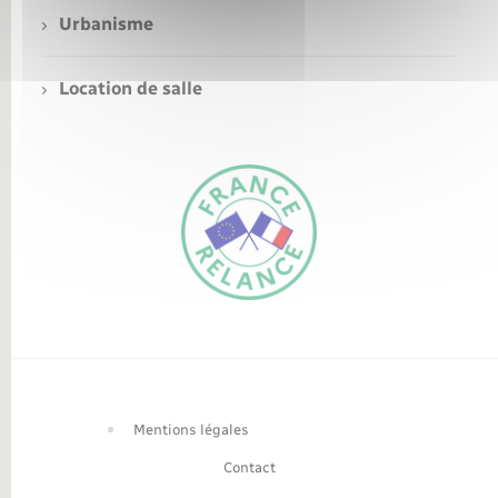
Urbanisme
Nouvel habitant
Location de salle
Nouvelle activité
Numérique
Organisation d’événement
Sécurité - Prévention
FR
Seniors
EN
Traduction du
Transports
DE
site automatisée
Mentions légales
Contact
Voirie et espace public