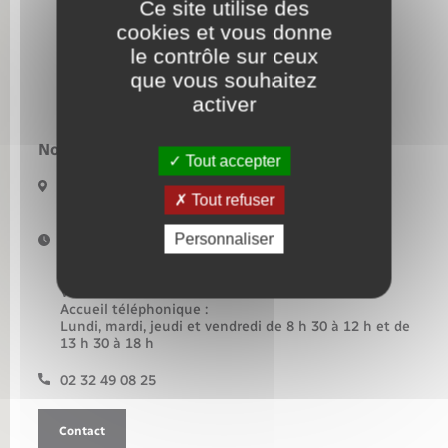
Ce site utilise des
cookies et vous donne
Nouvel habitant
le contrôle sur ceux
que vous souhaitez
Nouvelle activité
activer
Numérique
Nous contacter :
Tout accepter
34 rue Principale
Organisation d’événement
Tout refuser
27790 Rosay-sur-Lieure
Personnaliser
Horaires d'ouverture :
Sécurité - Prévention
Lundi et mardi de 14 h à 18 h
Jeudi de 9 h à 12 h et de 14 h à 18 h
Vendredi de 14 h à 18 h 30
Seniors
Accueil téléphonique :
Lundi, mardi, jeudi et vendredi de 8 h 30 à 12 h et de
13 h 30 à 18 h
Transports
02 32 49 08 25
Voirie et espace public
Contact