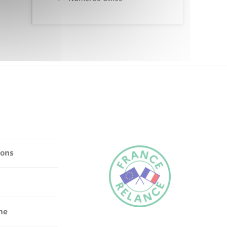
ions
me