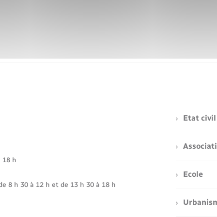
Voirie et espace public
Etat civil
Associat
à 18 h
Ecole
de 8 h 30 à 12 h et de 13 h 30 à 18 h
Urbanis