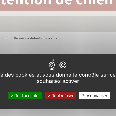
Bornes de recharge électrique
Publications
Parrainage civil
Petite enfance
La Communauté de communes
Associations
ention
Permis de détention de chien
Sport
Nouvelle activité
ise des cookies et vous donne le contrôle sur 
souhaitez activer
Sécurité - Prévention
Tout accepter
Tout refuser
Personnaliser