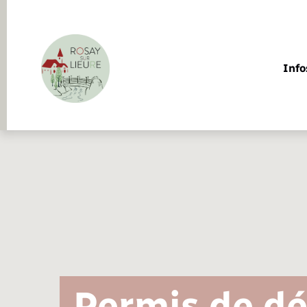
Panneau de gestion des cookies
Info
Infos pratiques et démarches
Etat-civil - Papiers - Citoyenneté
Infos pratiques et démarches
Infos pratiques et démarches
Infos pratiques et démarches
Infos pratiques et démarches
Infos pratiques et démarches
Infos pratiques et démarches
Infos pratiques et démarches
Infos pratiques et démarches
La commune
Demander un acte d’état civil
Urbanisme
Piscine
Accompagnement au numérique
Déclaration de manifestation
Alerte et informations aux
EHPAD
Transports scolaires
Déclaration de manifestation
Actualités
Les élus
Annuaire
Etat-civil - Papiers -
Etat civil
populations
Citoyenneté
Permis de dé