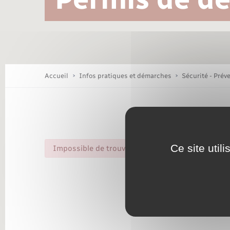
Location de 2 roues
Conseil municipal
Mariage – PACS
Travaux - Autorisation d’occupation
Déchèteries
de l’espace public
Concessions funéraires
Budget
Maison des jeunes (11-17 ans)
Accueil
Infos pratiques et démarches
Sécurité - Prév
Bibliothèques
Nouvel habitant
Ce site util
Impossible de trouver la fiche : R51917.xml
Organisation d’événement