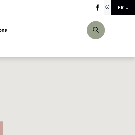
Traduction d
FR
site automat
FR
ons
EN
DE
Permis de détention de chien
Service à domicile
Co-voiturage et vélos
Faire un signalement
Histoire
Proposer un événement
Elections et citoyenneté
Calendrier de collecte