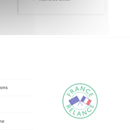
ions
me