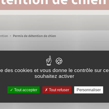
Bornes de recharge électrique
Publications
Parrainage civil
Petite enfance
La Communauté de communes
Associations
ention
Permis de détention de chien
Sport
Nouvelle activité
ise des cookies et vous donne le contrôle sur 
souhaitez activer
Sécurité - Prévention
Tout accepter
Tout refuser
Personnaliser