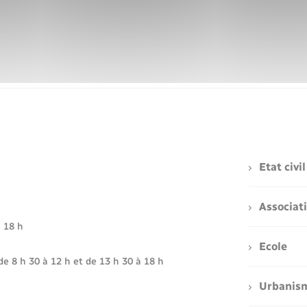
Voirie et espace public
Etat civil
Associat
à 18 h
Ecole
de 8 h 30 à 12 h et de 13 h 30 à 18 h
Urbanis