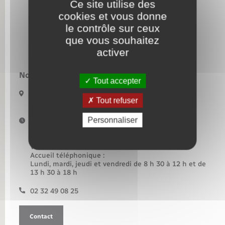
Ce site utilise des
cookies et vous donne
Nouvel habitant
le contrôle sur ceux
que vous souhaitez
Nouvelle activité
activer
Numérique
Nous contacter :
Tout accepter
34 rue Principale
Organisation d’événement
Tout refuser
27790 Rosay-sur-Lieure
Personnaliser
Horaires d'ouverture :
Sécurité - Prévention
Lundi et mardi de 14 h à 18 h
Jeudi de 9 h à 12 h et de 14 h à 18 h
Vendredi de 14 h à 18 h 30
Seniors
Accueil téléphonique :
Lundi, mardi, jeudi et vendredi de 8 h 30 à 12 h et de
13 h 30 à 18 h
Transports
02 32 49 08 25
Voirie et espace public
Contact