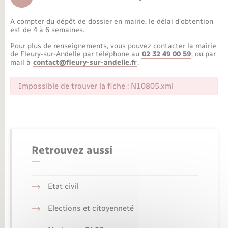
Déchèteries
Travaux - Autorisation d’occupation de l’espace
public
A compter du dépôt de dossier en mairie, le délai d’obtention
Bornes de recharge électrique
Parrainage civil
Publications
Petite enfance
est de 4 à 6 semaines.
Pour plus de renseignements, vous pouvez contacter la mairie
Recensement militaire
Agenda
Info jeunes
de Fleury-sur-Andelle par téléphone au
02 32 49 00 59
, ou par
mail à
contact@fleury-sur-andelle.fr
.
Concessions funéraires
Budget
Maison des jeunes (11-17 ans)
Impossible de trouver la fiche : N10805.xml
La Communauté de communes
Associations
Plan interactif
Saison culturelle
Retrouvez aussi
Bibliothèques
Etat civil
Sport
Elections et citoyenneté
Tourisme