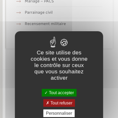
Mariage – PACS
Nouvel habitant
Parrainage civil
Nouvelle activité
Recensement militaire
Concessions funéraires
Numérique
Organisation d’événement
Ce site utilise des
cookies et vous donne
le contrôle sur ceux
Sécurité - Prévention
que vous souhaitez
activer
Seniors
Tout accepter
Transports
Tout refuser
Voirie et espace public
Personnaliser