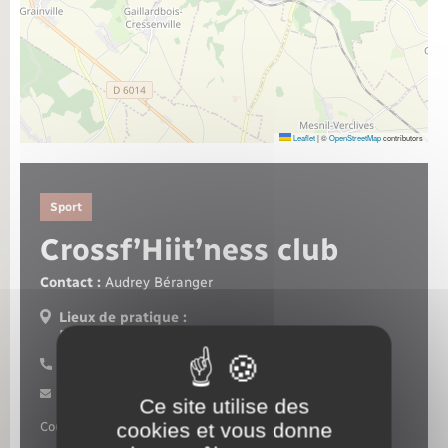
Nouvel habitant
Nouvelle activité
Numérique
Leaflet
|
©
OpenStreetMap
contributors
Organisation d’événement
Sport
Crossf’Hiit’ness club
Sécurité - Prévention
Contact :
Audrey Béranger
Seniors
Lieux de pratique :
Rosay-sur-Lieure
06 84 80 59 69
Transports
Contacter par mail
Ce site utilise des
Voirie et espace public
cookies et vous donne
Cours de cardio-training et renforcement musculaire.